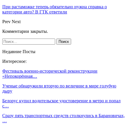
При растаможке теперь обязательно нужна справка о
категории авто? В ГТК ответили
Prev
Next
Комментарии закрыты.
Недавние Посты
Интересное:
Фестиваль военно-исторической реконструкции
«Непокорённая…
Ученые обнаружили вторую по величине в мире голубую
дыру
Белорус купил водительское удостоверение в метро и попал
с…
Сразу пять транспортных средств столкнулись в Барановичах,
…