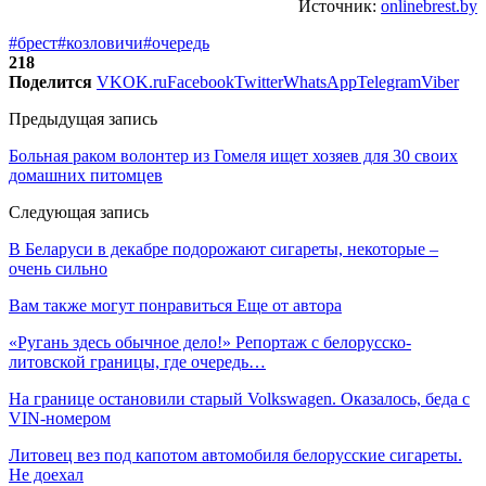
Источник:
onlinebrest.by
#брест
#козловичи
#очередь
218
Поделится
VK
OK.ru
Facebook
Twitter
WhatsApp
Telegram
Viber
Предыдущая запись
Больная раком волонтер из Гомеля ищет хозяев для 30 своих
домашних питомцев
Следующая запись
В Беларуси в декабре подорожают сигареты, некоторые –
очень сильно
Вам также могут понравиться
Еще от автора
«Ругань здесь обычное дело!» Репортаж с белорусско-
литовской границы, где очередь…
На границе остановили старый Volkswagen. Оказалось, беда с
VIN-номером
Литовец вез под капотом автомобиля белорусские сигареты.
Не доехал