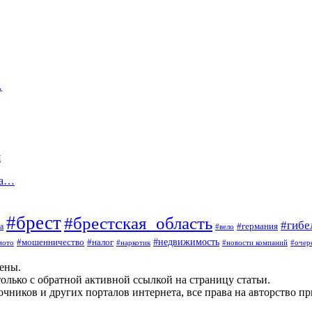
…
я
ка…
#брест
#брестская_область
#гибе
#германия
а
#вело
#мошенничество
#налог
#недвижимость
мото
#наркотик
#новости компаний
#очер
щены.
олько с обратной активной ссылкой на страницу статьи.
чников и других порталов интернета, все права на авторство п