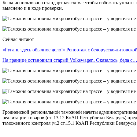
Была использована стандартная схема: чтобы избежать уплаты
выяснено и в ходе проверки.
Сейчас читают
«Ругань здесь обычное дело!» Репортаж с белорусско-литовск
На границе остановили старый Volkswagen. Оказалось, беда с
Гродненской региональной таможней начаты административные 
реализации товаров (ст. 13.12 КоАП Республики Беларусь) пр
таможенного контроля (ч.2 ст.15.1 КоАП Республики Беларусь