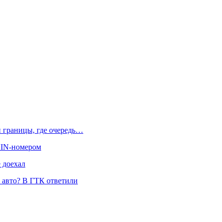
й границы, где очередь…
 VIN-номером
 доехал
и авто? В ГТК ответили