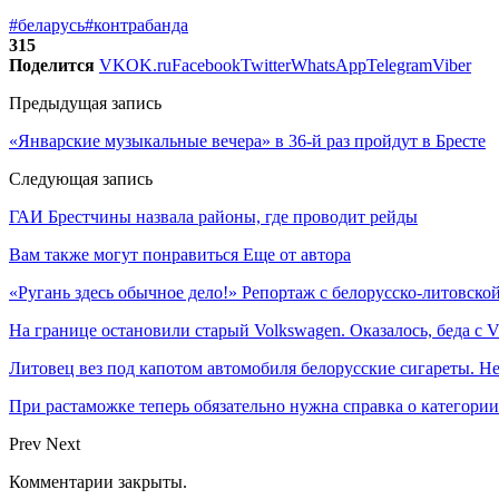
#беларусь
#контрабанда
315
Поделится
VK
OK.ru
Facebook
Twitter
WhatsApp
Telegram
Viber
Предыдущая запись
«Январские музыкальные вечера» в 36-й раз пройдут в Бресте
Следующая запись
ГАИ Брестчины назвала районы, где проводит рейды
Вам также могут понравиться
Еще от автора
«Ругань здесь обычное дело!» Репортаж с белорусско-литовско
На границе остановили старый Volkswagen. Оказалось, беда с
Литовец вез под капотом автомобиля белорусские сигареты. Не
При растаможке теперь обязательно нужна справка о категори
Prev
Next
Комментарии закрыты.