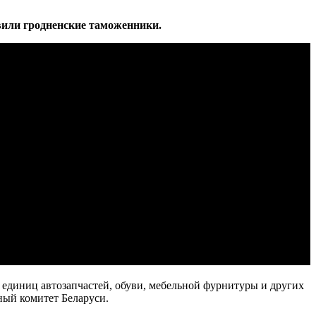
вили гродненские таможенники.
0 единиц автозапчастей, обуви, мебельной фурнитуры и других
ный комитет Беларуси.