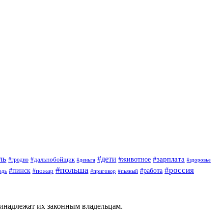
ль
#дети
#животное
#зарплата
#дальнобойщик
#гродно
#деньга
#здоровье
#польша
#россия
#пинск
#работа
#пожар
#приговор
#пьяный
едь
ринадлежат их законным владельцам.