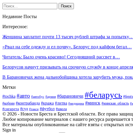
Недавние Посты
Интересное:
Женщина заплатит почти 13 тысяч рублей штрафа за попытку
«Рвал на себе одежду и ел почву». Белорус под кайфом бегал…
Читатель: Было очень красиво! Сегодняшний рассвет в…
Белорусов начнут призывать на срочную службу в конце апрел
В Барановичах жена дальнобойщика хотела зарубить мужа, по
Метки
#беларусь
#авто
#барановичи
#tochka
#берёз
#автобус
#армия
#минск
#контрабанда
#кража
#литва
#кобрин
#минская_область
#медицина
#
#футбол
#суд
#сигарета
#школа
#такси
© 2026 - Новости Бреста и Брестской области. Все права защи
Любое копирование материалов с нашего ресурса разрешается т
Все материалы опубликованные на сайте взяты с открытых исто
Sign in