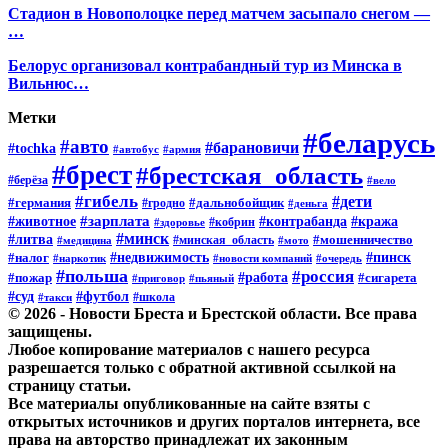
Стадион в Новополоцке перед матчем засыпало снегом —
…
Белорус организовал контрабандный тур из Минска в
Вильнюс…
Метки
#беларусь
#авто
#барановичи
#tochka
#автобус
#армия
#брест
#брестская_область
#берёза
#вело
#гибель
#дети
#германия
#дальнобойщик
#гродно
#деньга
#животное
#зарплата
#контрабанда
#кража
#кобрин
#здоровье
#минск
#литва
#мошенничество
#минская_область
#медицина
#мото
#налог
#недвижимость
#пинск
#наркотик
#новости компаний
#очередь
#польша
#россия
#работа
#пожар
#сигарета
#приговор
#пьяный
#футбол
#суд
#школа
#такси
© 2026 - Новости Бреста и Брестской области. Все права
защищены.
Любое копирование материалов с нашего ресурса
разрешается только с обратной активной ссылкой на
страницу статьи.
Все материалы опубликованные на сайте взяты с
открытых источников и других порталов интернета, все
права на авторство принадлежат их законным