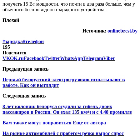
получать 15 Вт мощности, что почти в два раза больше, чем у
обычного беспроводного зарядного устройства.
Плохой
Источник:
onlinebrest.by
#зарядка
#телефон
195
Поделится
VK
OK.ru
Facebook
Twitter
WhatsApp
Telegram
Viber
Предыдущая запись
Первый белорусский электрогрузовик испытывают в
работе. Как он выглядит
Следующая запись
8 лет колонии: белоруса осудили за гибель двоих
пассажиров в России. Он ехал 135 км/ч и с 4,48 промилле
Вам также могут понравиться
Еще от автора
На рынке автомобилей с пробегом резко вырос спрос