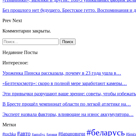
Без прошлого нет будущего. Брестское гетто. Воспоминания и
Prev
Next
Комментарии закрыты.
Недавние Посты
Интересное:
Уроженка Пинска рассказала, почему в 23 года ушла в…
«Белтехосмотр»: скоро в полной мере заработают камеры…
Эти привычки разрушают ваше зрение: советы, чтобы избежа
В Бресте прошёл чемпионат области по легкой атлетике на…
Эксперт назвала факторы, влияющие на износ аккумулятора…
Метки
#беларусь
#авто
#барановичи
#tochka
#берёз
#автобус
#армия