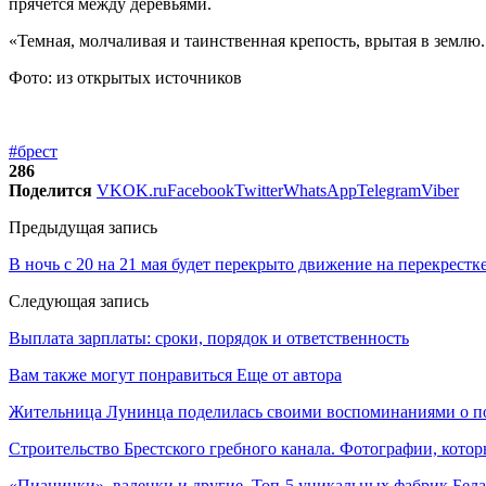
прячется между деревьями.
«Темная, молчаливая и таинственная крепость, врытая в землю
Фото: из открытых источников
#брест
286
Поделится
VK
OK.ru
Facebook
Twitter
WhatsApp
Telegram
Viber
Предыдущая запись
В ночь с 20 на 21 мая будет перекрыто движение на перекрест
Следующая запись
Выплата зарплаты: сроки, порядок и ответственность
Вам также могут понравиться
Еще от автора
Жительница Лунинца поделилась своими воспоминаниями о по
Строительство Брестского гребного канала. Фотографии, котор
«Пианинки», валенки и другие. Топ-5 уникальных фабрик Бел