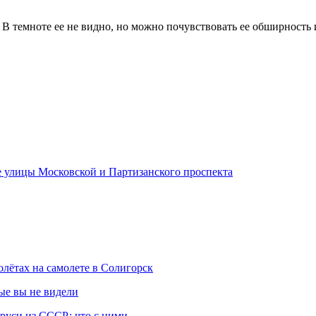
. В темноте ее не видно, но можно почувствовать ее обширность
ке улицы Московской и Партизанского проспекта
лётах на самолете в Солигорск
ые вы не видели
аруси из СССР: что с ними…