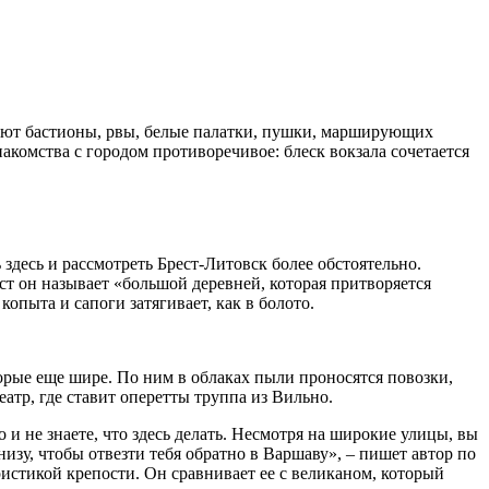
ечают бастионы, рвы, белые палатки, пушки, марширующих
накомства с городом противоречивое: блеск вокзала сочетается
здесь и рассмотреть Брест-Литовск более обстоятельно.
ст он называет «большой деревней, которая притворяется
опыта и сапоги затягивает, как в болото.
торые еще шире. По ним в облаках пыли проносятся повозки,
атр, где ставит оперетты труппа из Вильно.
 и не знаете, что здесь делать. Несмотря на широкие улицы, вы
низу, чтобы отвезти тебя обратно в Варшаву», – пишет автор по
истикой крепости. Он сравнивает ее с великаном, который