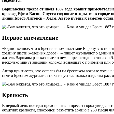
Поделится
Варшавская пресса от июля 1887 года хранит примечательн
краевед Ефим Басин. Спустя год после открытия в городе 
линии Брест-Литовск – Хелм. Автор путевых заметок остав
Первое впечатление
«Единственное, что в Бресте напоминает мне Европу, это нов
хозяину шести железных дорог», – пишет журналист о здании 
житель Варшавы рассказывает о нем в превосходных тонах: «Э
несколько минут здешний колокол возвещает о прибытии или о
Автор признается, что остался бы на брестском вокзале хоть н
самим Брестом журналист пока не успел, только издалека расс
Крепость
В первый день поездки представители прессы город увидели то
объятиях крепости, способной разметить армию в 250 тысяч че