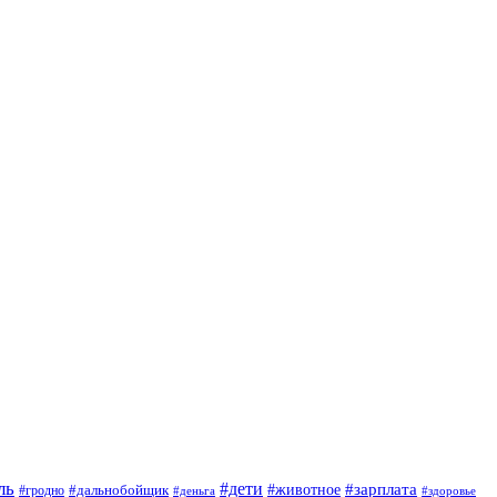
ль
#дети
#животное
#зарплата
#дальнобойщик
#гродно
#деньга
#здоровье