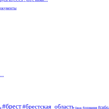
 документы
ть…
#брест
#брестская_область
#гибе
#германия
а
#вело