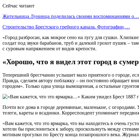
Сейчас читают
Жительница Лунинца поделилась своими воспоминаниями о…
Строительство Брестского гребного канала. Фотографии,…
«Город разбросан, как мокрое сено на лугу для сушки. Хлипк
солдат под звуки барабанов, труб и далекий грохот пушек – та
с суровым напряжением от видов крепости.
«Хорошо, что я видел этот город в суме
Теперешний брестчанин услышит мало приятного о городе, если
Правда, сделаем автору поблажку – он постоянно обращает вним
городом». Только одна улица вымощенная, а остальные грунтовы
Почти все дома в городе деревянные, маленькие, с огородами. 
телеги, кареты и всадники. Корреспондент упоминает передвиж
«Вам кажется, что это ярмарка, что вы находитесь в очень густ
хотели бы прислониться к забору, проскользнуть между стенами
мотивам прогулки по Бресту конца позапрошлого века. Журнали