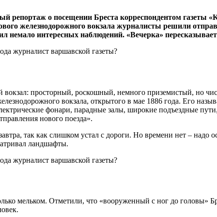
ый репортаж о посещении Бреста корреспондентом газеты «Ku
нового железнодорожного вокзала журналисты решили отправ
ил немало интересных наблюдений. «Вечерка» пересказывает
ый вокзал: просторный, роскошный, немного приземистый, но ч
железнодорожного вокзала, открытого в мае 1886 года. Его наз
лектрические фонари, парадные залы, широкие подъездные пути
тправления нового поезда».
а завтра, так как слишком устал с дороги. Но времени нет – над
матривал ландшафты.
лько мельком. Отметили, что «вооруженный с ног до головы» Бр
ловек.