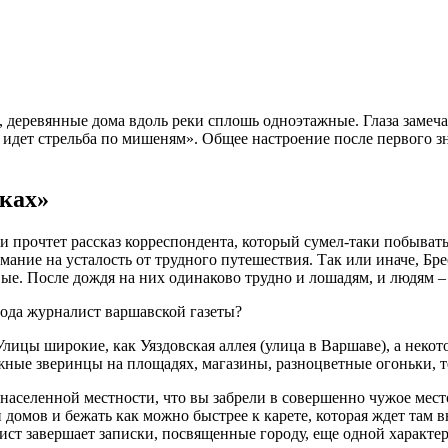
ие, деревянные дома вдоль реки сплошь одноэтажные. Глаза зам
м идет стрельба по мишеням». Общее настроение после первого з
рках»
 прочтет рассказ корреспондента, который сумел-таки побывать 
ание на усталость от трудного путешествия. Так или иначе, Бре
е. После дождя на них одинаково трудно и лошадям, и людям – к
Улицы широкие, как Уяздовская аллея (улица в Варшаве), а неко
ные зверинцы на площадях, магазины, разноцветные огоньки, те
онаселенной местности, что вы забрели в совершенно чужое место
 домов и бежать как можно быстрее к карете, которая ждет там в
ст завершает записки, посвященные городу, еще одной характер