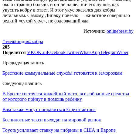
было страшно больно, и он не нашел ничего лучше, как
укусить кобру в ответ. И этот укус оказался для кобры
летальным. Самому Дипаку повезло — животное совершило
редкий «сухой укус», не содержащий яда.
Источник:
onlinebrest.by
#змея
#индия
#кобра
205
Поделится
VK
OK.ru
Facebook
Twitter
WhatsApp
Telegram
Viber
Предыдущая запись
Брестские коммунальные службы готовятся к заморозкам
Следующая запись
В Бресте состоялся хоккейный матч, все собранные средства
от которого пойдут в помощь ребенку
Вам также могут понравиться
Еще от автора
Беспилотные такси выходят на мировой рынок
Toyota усиливает ставку на гибриды в США и Европе