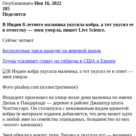
Опубликовано
Ноя 16, 2022
205
Поделится
В Индии 8-летнего мальчика укусила кобра, а тот укусил ее
в отместку — змея умерла, пишет Live Science.
Сейчас читают
Беспилотные такси выходят на мировой рынок
Toyota усиливает ставку на гибриды в США и Европе
Фото pixabay.com (иллюстративное)
Инцидент произошел на улице возле дома мальчика по имени
Дипак в Пандарпаде — деревне в районе Джашпур штата
Чхаттисгарх. Он столкнулся с неназванным видом ядовитой
кобры (в материале издания добавляется, что речь может идти
о любой змее из семейства элапидовых, большинство из них
«носит» капюшон).
Змея обвилась вокруг руки Дипака и укусила его — мальчику