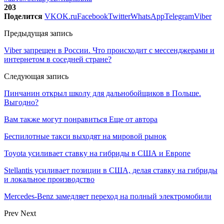
203
Поделится
VK
OK.ru
Facebook
Twitter
WhatsApp
Telegram
Viber
Предыдущая запись
Viber запрещен в России. Что происходит с мессенджерами и
интернетом в соседней стране?
Следующая запись
Пинчанин открыл школу для дальнобойщиков в Польше.
Выгодно?
Вам также могут понравиться
Еще от автора
Беспилотные такси выходят на мировой рынок
Toyota усиливает ставку на гибриды в США и Европе
Stellantis усиливает позиции в США, делая ставку на гибриды
и локальное производство
Mercedes-Benz замедляет переход на полный электромобили
Prev
Next