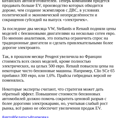
китайских автоизготовителей. Теперь компаниям придётся
продавать больше EV, производство которых обходится
дороже, чем создание экземпляров с ДВС, в условиях
политической и экономической неопределённости и
сокращения субсидий на выпуск «электричек».
За последние два месяца VW, Stellantis и Renault подняли цены
моделей с бензиновыми двигателями на несколько сотен евро.
По мнению аналитиков, это попытка ограничить спрос на
традиционные двигатели и сделать привлекательными более
дорогие электроавто.
Так, в прошлом месяце Peugeot увеличила во Франции
стоимость всех своих моделей, кроме полностью
электрических, на целых 500 евро. Renault повысила цены на
некоторые чисто бензиновые машины. Например, Clio SCe 65
прибавил 300 евро, или 1,6%. Прайсы гибридных версий не
поменялись.
Некоторые эксперты считают, что стратегия может дать
обратный эффект. Повышение стоимости бензиновых
автомобилей должно помочь сократить ценовой разрыв с
более дорогими электрокарами, но, учитывая слабый рост
рынка, всё равно не обеспечит увеличения продаж EV.
#авто
#беларусь
#парковка