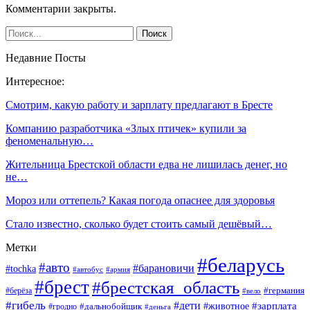
Комментарии закрыты.
Недавние Посты
Интересное:
Смотрим, какую работу и зарплату предлагают в Бресте
Компанию разработчика «Злых птичек» купили за
феноменальную…
Жительница Брестской области едва не лишилась денег, но
не…
Мороз или оттепель? Какая погода опаснее для здоровья
Стало известно, сколько будет стоить самый дешёвый…
Метки
#беларусь
#авто
#барановичи
#tochka
#автобус
#армия
#брест
#брестская_область
#германия
#берёза
#вело
#гибель
#дети
#животное
#зарплата
#дальнобойщик
#гродно
#деньга