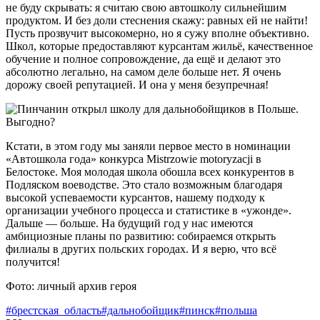
не буду скрывать: я считаю свою автошколу сильнейшим
продуктом. И без доли стеснения скажу: равных ей не найти!
Пусть прозвучит высокомерно, но я сужу вполне объективно.
Школ, которые предоставляют курсантам жильё, качественное
обучение и полное сопровождение, да ещё и делают это
абсолютно легально, на самом деле больше нет. Я очень
дорожу своей репутацией. И она у меня безупречная!
Кстати, в этом году мы заняли первое место в номинации
«Автошкола года» конкурса Mistrzowie motoryzacji в
Белостоке. Моя молодая школа обошла всех конкурентов в
Подляском воеводстве. Это стало возможным благодаря
высокой успеваемости курсантов, нашему подходу к
организации учебного процесса и статистике в «ужонде».
Дальше — больше. На будущий год у нас имеются
амбициозные планы по развитию: собираемся открыть
филиалы в других польских городах. И я верю, что всё
получится!
Фото: личный архив героя
#брестская_область
#дальнобойщик
#пинск
#польша