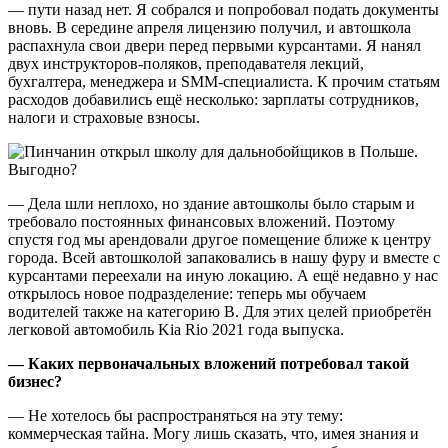
— пути назад нет. Я собрался и попробовал подать документы
вновь. В середине апреля лицензию получил, и автошкола
распахнула свои двери перед первыми курсантами. Я нанял
двух инструкторов-поляков, преподавателя лекций,
бухгалтера, менеджера и SММ-специалиста. К прочим статьям
расходов добавились ещё несколько: зарплаты сотрудников,
налоги и страховые взносы.
— Дела шли неплохо, но здание автошколы было старым и
требовало постоянных финансовых вложений. Поэтому
спустя год мы арендовали другое помещение ближе к центру
города. Всей автошколой запаковались в нашу фуру и вместе с
курсантами переехали на иную локацию. А ещё недавно у нас
открылось новое подразделение: теперь мы обучаем
водителей также на категорию В. Для этих целей приобретён
легковой автомобиль Kia Rio 2021 года выпуска.
— Каких первоначальных вложений потребовал такой
бизнес?
— Не хотелось бы распространяться на эту тему:
коммерческая тайна. Могу лишь сказать, что, имея знания и