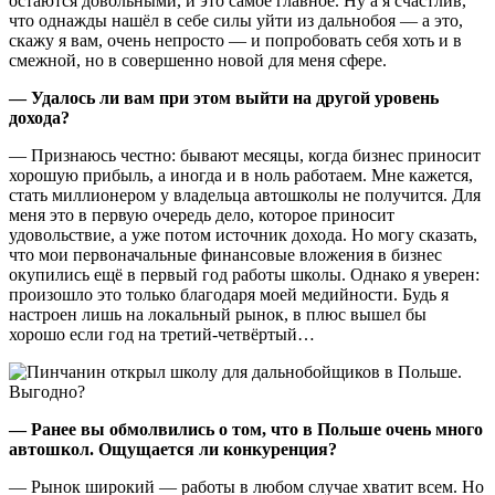
остаются довольными, и это самое главное. Ну а я счастлив,
что однажды нашёл в себе силы уйти из дальнобоя — а это,
скажу я вам, очень непросто — и попробовать себя хоть и в
смежной, но в совершенно новой для меня сфере.
— Удалось ли вам при этом выйти на другой уровень
дохода?
— Признаюсь честно: бывают месяцы, когда бизнес приносит
хорошую прибыль, а иногда и в ноль работаем. Мне кажется,
стать миллионером у владельца автошколы не получится. Для
меня это в первую очередь дело, которое приносит
удовольствие, а уже потом источник дохода. Но могу сказать,
что мои первоначальные финансовые вложения в бизнес
окупились ещё в первый год работы школы. Однако я уверен:
произошло это только благодаря моей медийности. Будь я
настроен лишь на локальный рынок, в плюс вышел бы
хорошо если год на третий-четвёртый…
— Ранее вы обмолвились о том, что в Польше очень много
автошкол. Ощущается ли конкуренция?
— Рынок широкий — работы в любом случае хватит всем. Но