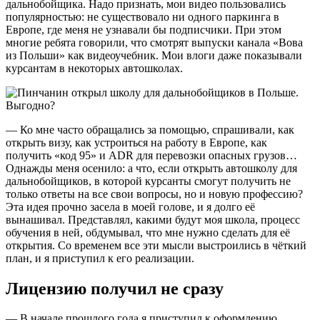
дальнобойщика. Надо признать, мои видео пользовались
популярностью: не существовало ни одного паркинга в
Европе, где меня не узнавали бы подписчики. При этом
многие ребята говорили, что смотрят выпуски канала «Вова
из Польши» как видеоучебник. Мои влоги даже показывали
курсантам в некоторых автошколах.
— Ко мне часто обращались за помощью, спрашивали, как
открыть визу, как устроиться на работу в Европе, как
получить «код 95» и ADR для перевозки опасных грузов…
Однажды меня осенило: а что, если открыть автошколу для
дальнобойщиков, в которой курсанты смогут получить не
только ответы на все свои вопросы, но и новую профессию?
Эта идея прочно засела в моей голове, и я долго её
вынашивал. Представлял, какими будут моя школа, процесс
обучения в ней, обдумывал, что мне нужно сделать для её
открытия. Со временем все эти мысли выстроились в чёткий
план, и я приступил к его реализации.
Лицензию получил не сразу
— В начале прошлого года я приступил к оформлению