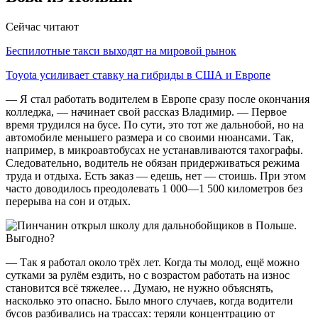
Сейчас читают
Беспилотные такси выходят на мировой рынок
Toyota усиливает ставку на гибриды в США и Европе
— Я стал работать водителем в Европе сразу после окончания
колледжа, — начинает свой рассказ Владимир. — Первое
время трудился на бусе. По сути, это тот же дальнобой, но на
автомобиле меньшего размера и со своими нюансами. Так,
например, в микроавтобусах не устанавливаются тахографы.
Следовательно, водитель не обязан придерживаться режима
труда и отдыха. Есть заказ — едешь, нет — стоишь. При этом
часто доводилось преодолевать 1 000—1 500 километров без
перерыва на сон и отдых.
— Так я работал около трёх лет. Когда ты молод, ещё можно
сутками за рулём ездить, но с возрастом работать на износ
становится всё тяжелее… Думаю, не нужно объяснять,
насколько это опасно. Было много случаев, когда водители
бусов разбивались на трассах: теряли концентрацию от