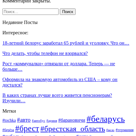
Комментарии закрыты.
Недавние Посты
Интересное:
18-летний белорус заработал 65 рублей и уголовку. Что он…
Что делать, чтобы телефон не взорвался?
Рост «коммуналки» отвязали от доллара. Теперь — не
больше…
Оформила на знакомую автомобиль из США – кому он
достался?
В каких странах лучше всего живется пенсионерам?
Изучили…
Метки
#беларусь
#авто
#барановичи
#tochka
#автобус
#армия
#брест
#брестская_область
#германия
#берёза
#вело