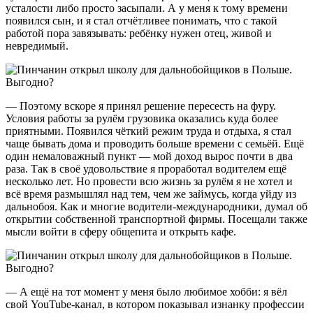
усталости либо просто засыпали. А у меня к тому времени
появился сын, и я стал отчётливее понимать, что с такой
работой пора завязывать: ребёнку нужен отец, живой и
невредимый.
— Поэтому вскоре я принял решение пересесть на фуру.
Условия работы за рулём грузовика оказались куда более
приятными. Появился чёткий режим труда и отдыха, я стал
чаще бывать дома и проводить больше времени с семьёй. Ещё
один немаловажный пункт — мой доход вырос почти в два
раза. Так в своё удовольствие я проработал водителем ещё
несколько лет. Но провести всю жизнь за рулём я не хотел и
всё время размышлял над тем, чем же займусь, когда уйду из
дальнобоя. Как и многие водители-международники, думал об
открытии собственной транспортной фирмы. Посещали также
мысли войти в сферу общепита и открыть кафе.
— А ещё на тот момент у меня было любимое хобби: я вёл
свой YouTube-канал, в котором показывал изнанку профессии