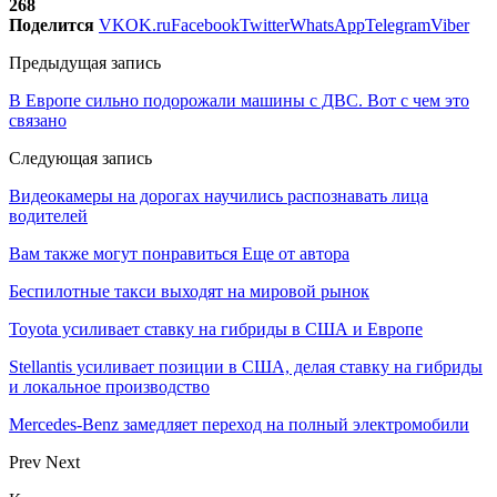
268
Поделится
VK
OK.ru
Facebook
Twitter
WhatsApp
Telegram
Viber
Предыдущая запись
В Европе сильно подорожали машины с ДВС. Вот с чем это
связано
Следующая запись
Видеокамеры на дорогах научились распознавать лица
водителей
Вам также могут понравиться
Еще от автора
Беспилотные такси выходят на мировой рынок
Toyota усиливает ставку на гибриды в США и Европе
Stellantis усиливает позиции в США, делая ставку на гибриды
и локальное производство
Mercedes-Benz замедляет переход на полный электромобили
Prev
Next