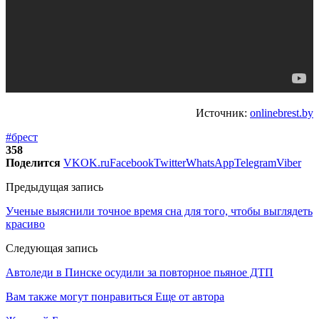
Источник:
onlinebrest.by
#брест
358
Поделится
VK
OK.ru
Facebook
Twitter
WhatsApp
Telegram
Viber
Предыдущая запись
Ученые выяснили точное время сна для того, чтобы выглядеть
красиво
Следующая запись
Автоледи в Пинске осудили за повторное пьяное ДТП
Вам также могут понравиться
Еще от автора