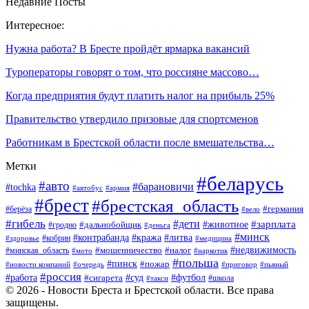
Недавние Посты
Интересное:
Нужна работа? В Бресте пройдёт ярмарка вакансий
Туроператоры говорят о том, что россияне массово…
Когда предприятия будут платить налог на прибыль 25%
Правительство утвердило призовые для спортсменов
Работникам в Брестской области после вмешательства…
Метки
#беларусь
#авто
#барановичи
#tochka
#автобус
#армия
#брест
#брестская_область
#германия
#берёза
#вело
#гибель
#дети
#животное
#зарплата
#дальнобойщик
#гродно
#деньга
#минск
#контрабанда
#кража
#литва
#кобрин
#здоровье
#медицина
#мошенничество
#налог
#недвижимость
#минская_область
#мото
#наркотик
#польша
#пинск
#пожар
#новости компаний
#приговор
#пьяный
#очередь
#россия
#футбол
#работа
#суд
#сигарета
#школа
#такси
© 2026 - Новости Бреста и Брестской области. Все права
защищены.