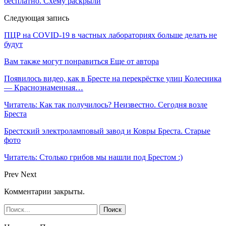
бесплатно. Схему раскрыли
Следующая запись
ПЦР на COVID-19 в частных лабораториях больше делать не
будут
Вам также могут понравиться
Еще от автора
Появилось видео, как в Бресте на перекрёстке улиц Колесника
— Краснознаменная…
Читатель: Как так получилось? Неизвестно. Сегодня возле
Бреста
Брестский электроламповый завод и Ковры Бреста. Старые
фото
Читатель: Столько грибов мы нашли под Брестом :)
Prev
Next
Комментарии закрыты.