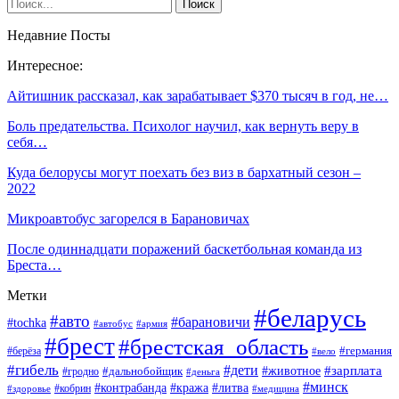
Недавние Посты
Интересное:
Айтишник рассказал, как зарабатывает $370 тысяч в год, не…
Боль предательства. Психолог научил, как вернуть веру в
себя…
Куда белорусы могут поехать без виз в бархатный сезон –
2022
Микроавтобус загорелся в Барановичах
После одиннадцати поражений баскетбольная команда из
Бреста…
Метки
#беларусь
#авто
#барановичи
#tochka
#автобус
#армия
#брест
#брестская_область
#германия
#берёза
#вело
#гибель
#дети
#животное
#зарплата
#дальнобойщик
#гродно
#деньга
#минск
#контрабанда
#кража
#литва
#кобрин
#здоровье
#медицина