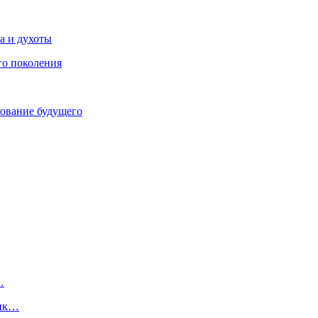
ра и духоты
го поколения
зование будущего
…
ник…