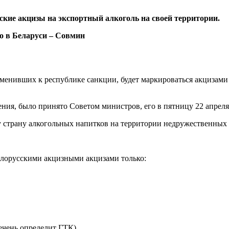
кие акцизы на экспортный алкоголь на своей территории.
менивших к республике санкции, будет маркироваться акцизами 
ния, было принято Советом министров, его в пятницу 22 апреля
 страну алкогольных напитков на территории недружественных с
елорусскими акцизными акцизами только:
ечень определит ГТК)