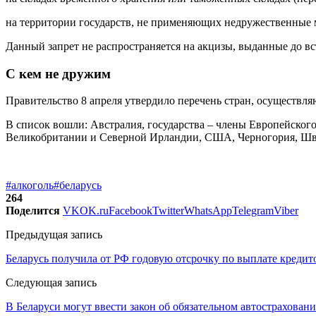
на территории государств, не применяющих недружественные 
Данный запрет не распространяется на акцизы, выданные до вс
С кем не дружим
Правительство 8 апреля утвердило перечень стран, осуществ
В список вошли: Австралия, государства – члены Европейског
Великобритании и Северной Ирландии, США, Черногория, Шв
#алкоголь
#беларусь
264
Поделится
VK
OK.ru
Facebook
Twitter
WhatsApp
Telegram
Viber
Предыдущая запись
Беларусь получила от РФ годовую отсрочку по выплате кредит
Следующая запись
В Беларуси могут ввести закон об обязательном автострахован