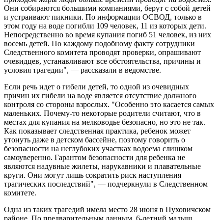
Они собираются большими компаниями, берут с собой детей
и устраивают пикники. По информации ОСВОД, только в
этом году на воде погибли 109 человек, 11 из которых дети.
Непосредственно во время купания погиб 51 человек, из них
восемь детей. По каждому подобному факту сотрудники
Следственного комитета проводят проверки, опрашивают
очевидцев, устанавливают все обстоятельства, причины и
условия трагедии", — рассказали в ведомстве.
Если речь идет о гибели детей, то одной из очевидных
причин их гибели на воде является отсутствие должного
контроля со стороны взрослых. "Особенно это касается самых
маленьких. Почему-то некоторые родители считают, что в
местах для купания на мелководье безопасно, но это не так.
Как показывает следственная практика, ребенок может
утонуть даже в детском бассейне, поэтому говорить о
безопасности на неглубоких участках водоема слишком
самоуверенно. Гарантом безопасности для ребенка не
являются надувные жилеты, нарукавники и плавательные
круги. Они могут лишь сократить риск наступления
трагических последствий", — подчеркнули в Следственном
комитете.
Одна из таких трагедий имела место 28 июня в Пуховичском
районе. По предварительным данным, 6-летний малыш