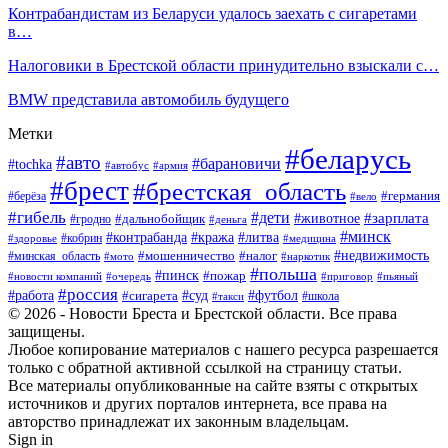
Контрабандистам из Беларуси удалось заехать с сигаретами
в…
Налоговики в Брестской области принудительно взыскали с…
BMW представила автомобиль будущего
Метки
#беларусь
#авто
#барановичи
#tochka
#автобус
#армия
#брест
#брестская_область
#германия
#берёза
#вело
#гибель
#дети
#животное
#зарплата
#дальнобойщик
#гродно
#деньга
#минск
#контрабанда
#кража
#литва
#кобрин
#здоровье
#медицина
#мошенничество
#налог
#недвижимость
#минская_область
#мото
#наркотик
#польша
#пинск
#пожар
#новости компаний
#приговор
#пьяный
#очередь
#россия
#футбол
#работа
#суд
#сигарета
#школа
#такси
© 2026 - Новости Бреста и Брестской области. Все права
защищены.
Любое копирование материалов с нашего ресурса разрешается
только с обратной активной ссылкой на страницу статьи.
Все материалы опубликованные на сайте взяты с открытых
источников и других порталов интернета, все права на
авторство принадлежат их законным владельцам.
Sign in