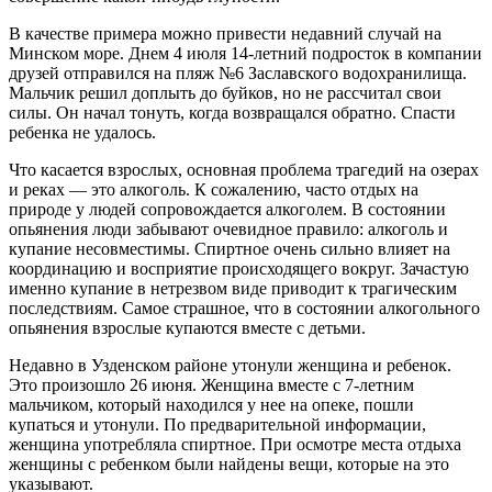
В качестве примера можно привести недавний случай на
Минском море. Днем 4 июля 14-летний подросток в компании
друзей отправился на пляж №6 Заславского водохранилища.
Мальчик решил доплыть до буйков, но не рассчитал свои
силы. Он начал тонуть, когда возвращался обратно. Спасти
ребенка не удалось.
Что касается взрослых, основная проблема трагедий на озерах
и реках — это алкоголь. К сожалению, часто отдых на
природе у людей сопровождается алкоголем. В состоянии
опьянения люди забывают очевидное правило: алкоголь и
купание несовместимы. Спиртное очень сильно влияет на
координацию и восприятие происходящего вокруг. Зачастую
именно купание в нетрезвом виде приводит к трагическим
последствиям. Самое страшное, что в состоянии алкогольного
опьянения взрослые купаются вместе с детьми.
Недавно в Узденском районе утонули женщина и ребенок.
Это произошло 26 июня. Женщина вместе с 7-летним
мальчиком, который находился у нее на опеке, пошли
купаться и утонули. По предварительной информации,
женщина употребляла спиртное. При осмотре места отдыха
женщины с ребенком были найдены вещи, которые на это
указывают.