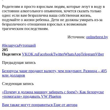
Родителям и просто взрослым людям, которые лезут в воду в
состоянии алкогольного опьянения, хочется сказать только
одно: если вам безразлична ваша собственная жизнь,
подумайте о жизни ребенка. Дети не должны умирать из-за
безразличного отношения взрослых к возможным
трагическим последствиям.
Источник:
onlinebrest.by
#беларусь
#утопший
205
Поделится
VK
OK.ru
Facebook
Twitter
WhatsApp
Telegram
Viber
Предыдущая запись
Белорусы чаще продают валюту, чем покупают. Разница – 405
млн долларов
Следующая запись
«Почему я должна машину забирать с боем?» Как белоруске
«помогали» продавать VW Phaeton
Вам также могут понравиться
Еще от автора