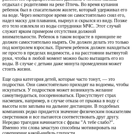
отдыхал с родителями на реке Птичь. Во время купания
ребенок был в спасательном жилете, который удерживал его
на воде. Через некоторое время он самостоятельно снял его,
надел маску для плавания, нырнул и скрылся из виду. Позже
его тело извлекли из воды сотрудники МЧС. Этот случай
служит ярким примером отсутствия должной
внимательности. Ребенок в таком возрасте в принципе не
должен самостоятельно нырять. Он должен делать это только
под контролем взрослых. Причем ребенок должен находиться
не просто в пределах видимости, а на расстоянии вытянутой
руки, чтобы в любой момент можно было вытащить его из
воды. В случае с детьми даже минута промедления может
стоить жизни.
Еще одна категория детей, которые часто тонут, — это
подростки. Они самостоятельно приходят на водоемы, чтобы
искупаться. У подростков может возникнуть желание
самоутвердиться, посоревноваться. Присутствует страх
насмешек, например, в случае отказа от прыжка в воду с
высоты или заплыва на дальние дистанции. В подобных
компаниях редко придается значение физическим показателям
сверстников и все пытаются соответствовать друг другу.
Нередко трагедия начинается с фразы "А тебе слабо?".
Именно эти слова зачастую способны мотивировать на
совершение какой-нибудь глупости.