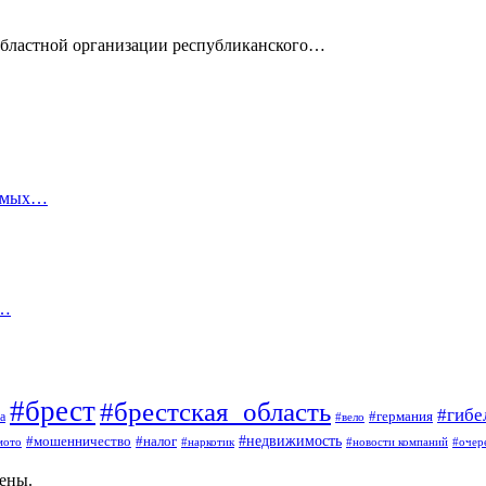
областной организации республиканского…
аемых…
з…
#брест
#брестская_область
#гибе
#германия
а
#вело
#мошенничество
#налог
#недвижимость
мото
#наркотик
#новости компаний
#очер
щены.