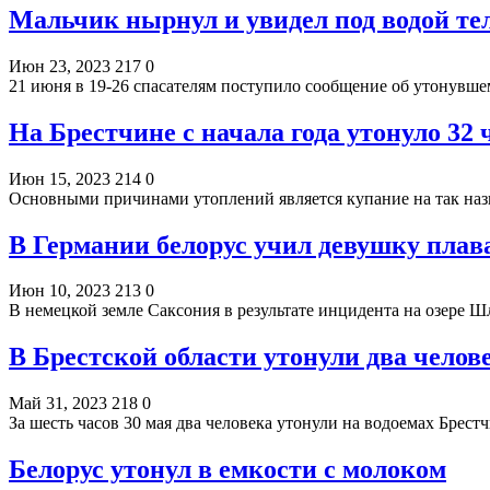
Мальчик нырнул и увидел под водой те
Июн 23, 2023
217
0
21 июня в 19-26 спасателям поступило сообщение об утонувше
На Брестчине с начала года утонуло 32 ч
Июн 15, 2023
214
0
Основными причинами утоплений является купание на так на
В Германии белорус учил девушку плава
Июн 10, 2023
213
0
В немецкой земле Саксония в результате инцидента на озере Ш
В Брестской области утонули два челов
Май 31, 2023
218
0
За шесть часов 30 мая два человека утонули на водоемах Брест
Белорус утонул в емкости с молоком