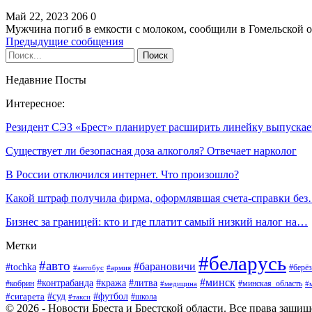
Май 22, 2023
206
0
Мужчина погиб в емкости с молоком, сообщили в Гомельской 
Предыдущие сообщения
Недавние Посты
Интересное:
Резидент СЭЗ «Брест» планирует расширить линейку выпуск
Существует ли безопасная доза алкоголя? Отвечает нарколог
В России отключился интернет. Что произошло?
Какой штраф получила фирма, оформлявшая счета-справки бе
Бизнес за границей: кто и где платит самый низкий налог на…
Метки
#беларусь
#авто
#барановичи
#tochka
#берёз
#автобус
#армия
#минск
#контрабанда
#кража
#литва
#кобрин
#минская_область
#медицина
#
#футбол
#суд
#сигарета
#школа
#такси
© 2026 - Новости Бреста и Брестской области. Все права защи