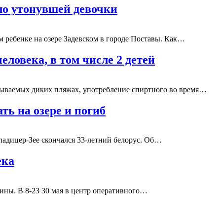
ло утонувшей девочки
м ребенке на озере Задевском в городе Поставы. Как…
еловека, в том числе 2 детей
зываемых диких пляжах, употребление спиртного во время…
ть на озере и погиб
ладицер-Зее скончался 33-летний белорус. Об…
ека
чины. В 8-23 30 мая в центр оперативного…