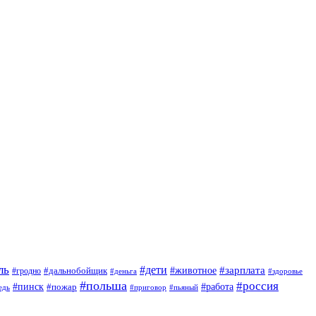
ль
#дети
#животное
#зарплата
#дальнобойщик
#гродно
#деньга
#здоровье
#польша
#россия
#пинск
#работа
#пожар
#приговор
#пьяный
едь