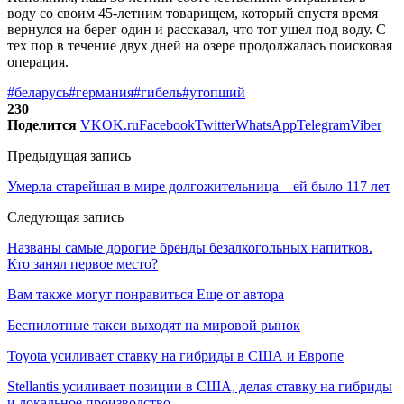
воду со своим 45-летним товарищем, который спустя время
вернулся на берег один и рассказал, что тот ушел под воду. С
тех пор в течение двух дней на озере продолжалась поисковая
операция.
#беларусь
#германия
#гибель
#утопший
230
Поделится
VK
OK.ru
Facebook
Twitter
WhatsApp
Telegram
Viber
Предыдущая запись
Умерла старейшая в мире долгожительница – ей было 117 лет
Следующая запись
Названы самые дорогие бренды безалкогольных напитков.
Кто занял первое место?
Вам также могут понравиться
Еще от автора
Беспилотные такси выходят на мировой рынок
Toyota усиливает ставку на гибриды в США и Европе
Stellantis усиливает позиции в США, делая ставку на гибриды
и локальное производство