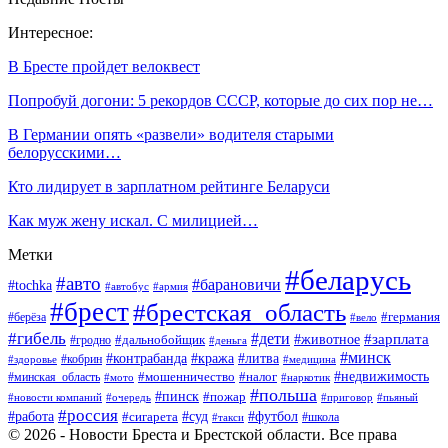
Интересное:
В Бресте пройдет велоквест
Попробуй догони: 5 рекордов СССР, которые до сих пор не…
В Германии опять «развели» водителя старыми
белорусскими…
Кто лидирует в зарплатном рейтинге Беларуси
Как муж жену искал. С милицией…
Метки
#беларусь
#авто
#барановичи
#tochka
#автобус
#армия
#брест
#брестская_область
#германия
#берёза
#вело
#гибель
#дети
#животное
#зарплата
#дальнобойщик
#гродно
#деньга
#минск
#контрабанда
#кража
#литва
#кобрин
#здоровье
#медицина
#мошенничество
#налог
#недвижимость
#минская_область
#мото
#наркотик
#польша
#пинск
#пожар
#новости компаний
#приговор
#пьяный
#очередь
#россия
#футбол
#работа
#суд
#сигарета
#школа
#такси
© 2026 - Новости Бреста и Брестской области. Все права