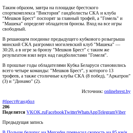
Таким образом, завтра на площадке брестского
спорткомплекса "Виктория" гандболисты СКА и клуба
"Мешков Брест" поспорят за главный трофей, а "Гомель" и
"Машека" определят обладателя бронзы. Вход на все игры
свободный.
В решающем поединке предыдущего кубкового розыгрыша
минский СКА разгромил могилевский клуб "Машека" —
30:20, а в игре за бронзу "Мешков Брест" с таким же
результатом взял верх над гандболистами "Гомеля".
В прошлые годы обладателями Кубка Беларуси становились
всего четыре команды: "Мешков Брест", у которого 13
трофеев, а также столичные клубы СКА (8 побед), "Аркатрон"
(3) и "Динамо" (2).
Источник:
onlinebrest.by
#брест
#гандбол
206
Поделится
VK
OK.ru
Facebook
Twitter
WhatsApp
Telegram
Viber
Предыдущая запись
В Польше белорус на Mercedes превысил скорость на 85 км/ч