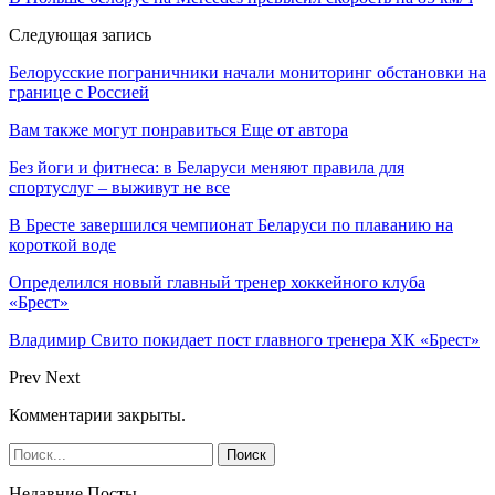
Следующая запись
Белорусские пограничники начали мониторинг обстановки на
границе с Россией
Вам также могут понравиться
Еще от автора
Без йоги и фитнеса: в Беларуси меняют правила для
спортуслуг – выживут не все
В Бресте завершился чемпионат Беларуси по плаванию на
короткой воде
Определился новый главный тренер хоккейного клуба
«Брест»
Владимир Свито покидает пост главного тренера ХК «Брест»
Prev
Next
Комментарии закрыты.
Недавние Посты