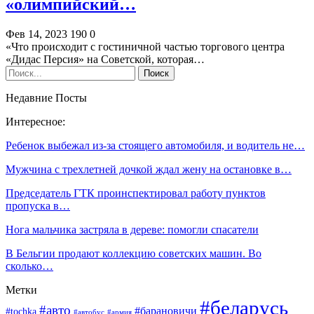
«олимпийский…
Фев 14, 2023
190
0
«Что происходит с гостиничной частью торгового центра
«Дидас Персия» на Советской, которая…
Недавние Посты
Интересное:
Ребенок выбежал из-за стоящего автомобиля, и водитель не…
Мужчина с трехлетней дочкой ждал жену на остановке в…
Председатель ГТК проинспектировал работу пунктов
пропуска в…
Нога мальчика застряла в дереве: помогли спасатели
В Бельгии продают коллекцию советских машин. Во
сколько…
Метки
#беларусь
#авто
#барановичи
#tochka
#автобус
#армия