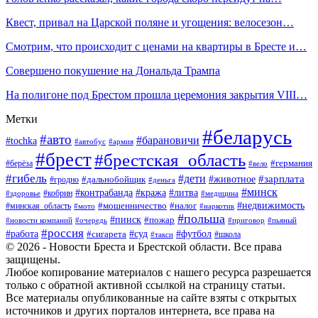
Квест, привал на Царской поляне и угощения: велосезон…
Смотрим, что происходит с ценами на квартиры в Бресте и…
Совершено покушение на Дональда Трампа
На полигоне под Брестом прошла церемония закрытия VIII…
Метки
#беларусь
#авто
#барановичи
#tochka
#автобус
#армия
#брест
#брестская_область
#германия
#берёза
#вело
#гибель
#дети
#животное
#зарплата
#дальнобойщик
#гродно
#деньга
#минск
#контрабанда
#кража
#литва
#кобрин
#здоровье
#медицина
#мошенничество
#налог
#недвижимость
#минская_область
#мото
#наркотик
#польша
#пинск
#пожар
#новости компаний
#приговор
#пьяный
#очередь
#россия
#футбол
#работа
#суд
#сигарета
#школа
#такси
© 2026 - Новости Бреста и Брестской области. Все права
защищены.
Любое копирование материалов с нашего ресурса разрешается
только с обратной активной ссылкой на страницу статьи.
Все материалы опубликованные на сайте взяты с открытых
источников и других порталов интернета, все права на