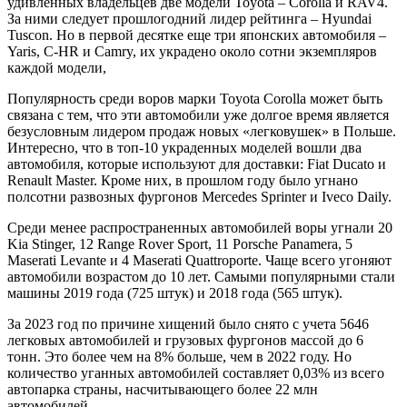
удивленных владельцев две модели Toyota – Corolla и RAV4.
За ними следует прошлогодний лидер рейтинга – Hyundai
Tuscon. Но в первой десятке еще три японских автомобиля –
Yaris, C-HR и Camry, их украдено около сотни экземпляров
каждой модели,
Популярность среди воров марки Toyota Corolla может быть
связана с тем, что эти автомобили уже долгое время является
безусловным лидером продаж новых «легковушек» в Польше.
Интересно, что в топ-10 украденных моделей вошли два
автомобиля, которые используют для доставки: Fiat Ducato и
Renault Master. Кроме них, в прошлом году было угнано
полсотни развозных фургонов Mercedes Sprinter и Iveco Daily.
Среди менее распространенных автомобилей воры угнали 20
Kia Stinger, 12 Range Rover Sport, 11 Porsche Panamera, 5
Maserati Levante и 4 Maserati Quattroporte. Чаще всего угоняют
автомобили возрастом до 10 лет. Самыми популярными стали
машины 2019 года (725 штук) и 2018 года (565 штук).
За 2023 год по причине хищений было снято с учета 5646
легковых автомобилей и грузовых фургонов массой до 6
тонн. Это более чем на 8% больше, чем в 2022 году. Но
количество уганных автомобилей составляет 0,03% из всего
автопарка страны, насчитывающего более 22 млн
автомобилей.