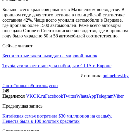
Больше всего краж совершается в Мазовецком воеводстве. В
прошлом году доля этого региона в полицейской статистике
составила 42%. Чаще всего угоняли автомобили в Варшаве,
где пропало более 1500 автомобилей. Реже всего автоворы
посещали Ополе и Свентокшиское воеводство, где в прошлом
году было украдено 50 и 58 автомобилей соответственно.
Сейчас читают
Беспилотные такси выходят на мировой рынок
Toyota усиливает ставку на гибриды в США и Европе
Источник:
onlinebrest.by
#авто
#польша
#стекло
#угон
249
Поделится
VK
OK.ru
Facebook
Twitter
WhatsApp
Telegram
Viber
Предыдущая запись
Китайская семья потратила $30 миллионов на свадьбу.
Невеста была в 100 золотых браслетах