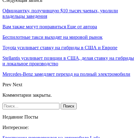
Следующая запись
Официантку, получившую $10 тысяч чаевых, уволили
владельцы заведения
Вам также могут понравиться
Еще от автора
Беспилотные такси выходят на мировой рынок
Toyota усиливает ставку на гибриды в США и Европе
Stellantis усиливает позиции в США, делая ставку на гибриды
и локальное производство
Mercedes-Benz замедляет переход на полный электромобили
Prev
Next
Комментарии закрыты.
Недавние Посты
Интересное:
Брестчанин перевернулся на автомобиле Lada