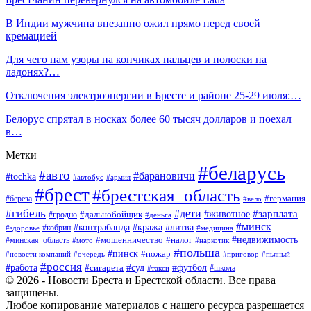
В Индии мужчина внезапно ожил прямо перед своей
кремацией
Для чего нам узоры на кончиках пальцев и полоски на
ладонях?…
Отключения электроэнергии в Бресте и районе 25-29 июля:…
Белорус спрятал в носках более 60 тысяч долларов и поехал
в…
Метки
#беларусь
#авто
#барановичи
#tochka
#автобус
#армия
#брест
#брестская_область
#германия
#берёза
#вело
#гибель
#дети
#животное
#зарплата
#дальнобойщик
#гродно
#деньга
#минск
#контрабанда
#кража
#литва
#кобрин
#здоровье
#медицина
#мошенничество
#налог
#недвижимость
#минская_область
#мото
#наркотик
#польша
#пинск
#пожар
#новости компаний
#приговор
#пьяный
#очередь
#россия
#футбол
#работа
#суд
#сигарета
#школа
#такси
© 2026 - Новости Бреста и Брестской области. Все права
защищены.
Любое копирование материалов с нашего ресурса разрешается