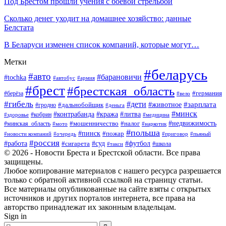
Под Брестом прошли учения с боевой стрельбой
Сколько денег уходит на домашнее хозяйство: данные
Белстата
В Беларуси изменен список компаний, которые могут…
Метки
#беларусь
#авто
#барановичи
#tochka
#автобус
#армия
#брест
#брестская_область
#германия
#берёза
#вело
#гибель
#дети
#животное
#зарплата
#дальнобойщик
#гродно
#деньга
#минск
#контрабанда
#кража
#литва
#кобрин
#здоровье
#медицина
#мошенничество
#налог
#недвижимость
#минская_область
#мото
#наркотик
#польша
#пинск
#пожар
#новости компаний
#приговор
#пьяный
#очередь
#россия
#футбол
#работа
#суд
#сигарета
#школа
#такси
© 2026 - Новости Бреста и Брестской области. Все права
защищены.
Любое копирование материалов с нашего ресурса разрешается
только с обратной активной ссылкой на страницу статьи.
Все материалы опубликованные на сайте взяты с открытых
источников и других порталов интернета, все права на
авторство принадлежат их законным владельцам.
Sign in