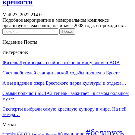
крепости
Май 23, 2022
214
0
Подобное мероприятие в мемориальном комплексе
организуется ежегодно, начиная с 2008 года, и проходит в…
Недавние Посты
Интересное:
Житель Лунинецкого района откопал мину времен ВОВ
Слет любителей скандинавской ходьбы прошел в Бресте
А вы видели в озере Брестского парка культуры и отдыха…
Самый большой БЕЛАЗ теперь «зажигает» в самом большом
музее
Эксперты выбрали самую красивую купюру в мире. На ней
звезда…
Метки
#беларусь
#авто
#барановичи
#tochka
#автобус
#армия