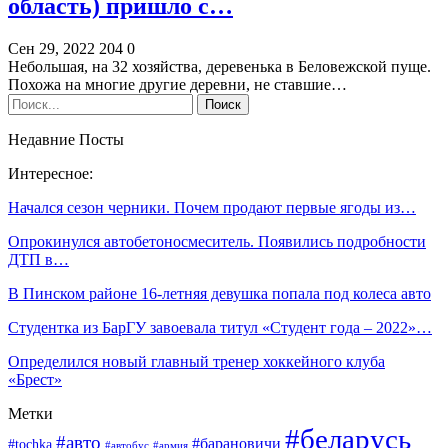
область) пришло с…
Сен 29, 2022
204
0
Небольшая, на 32 хозяйства, деревенька в Беловежской пуще.
Похожа на многие другие деревни, не ставшие…
Недавние Посты
Интересное:
Начался сезон черники. Почем продают первые ягоды из…
Опрокинулся автобетоносмеситель. Появились подробности
ДТП в…
В Пинском районе 16-летняя девушка попала под колеса авто
Студентка из БарГУ завоевала титул «Студент года – 2022»…
Определился новый главный тренер хоккейного клуба
«Брест»
Метки
#беларусь
#авто
#барановичи
#tochka
#автобус
#армия