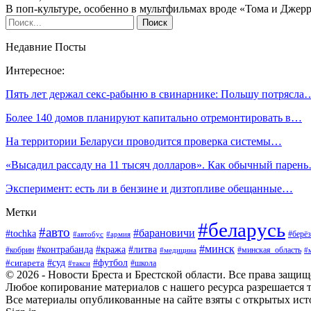
В поп-культуре, особенно в мультфильмах вроде «Тома и Дже
Недавние Посты
Интересное:
Пять лет держал секс-рабыню в свинарнике: Польшу потрясла
Более 140 домов планируют капитально отремонтировать в…
На территории Беларуси проводится проверка системы…
«Высадил рассаду на 11 тысяч долларов». Как обычный парен
Эксперимент: есть ли в бензине и дизтопливе обещанные…
Метки
#беларусь
#авто
#барановичи
#tochka
#берёз
#автобус
#армия
#минск
#контрабанда
#кража
#литва
#кобрин
#минская_область
#медицина
#
#футбол
#суд
#сигарета
#школа
#такси
© 2026 - Новости Бреста и Брестской области. Все права защи
Любое копирование материалов с нашего ресурса разрешается т
Все материалы опубликованные на сайте взяты с открытых исто