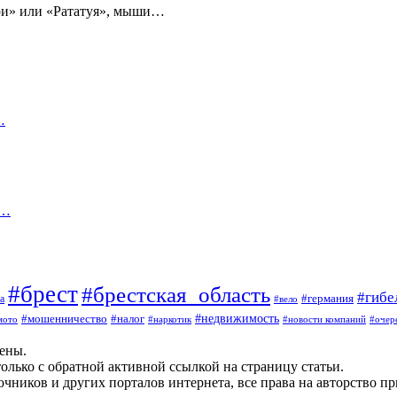
рри» или «Рататуя», мыши…
…
ь…
#брест
#брестская_область
#гибе
#германия
а
#вело
#мошенничество
#налог
#недвижимость
мото
#наркотик
#новости компаний
#очер
щены.
олько с обратной активной ссылкой на страницу статьи.
чников и других порталов интернета, все права на авторство п