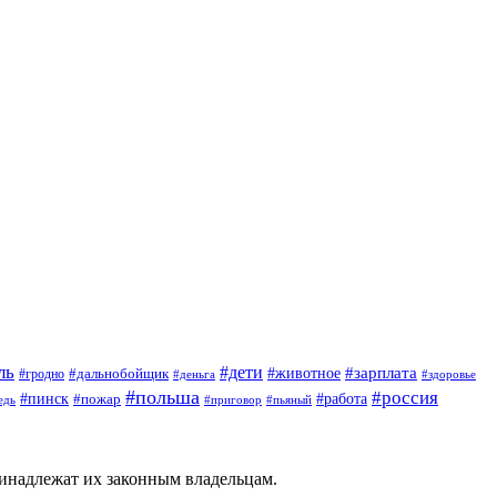
ль
#дети
#животное
#зарплата
#дальнобойщик
#гродно
#деньга
#здоровье
#польша
#россия
#пинск
#работа
#пожар
#приговор
#пьяный
едь
ринадлежат их законным владельцам.