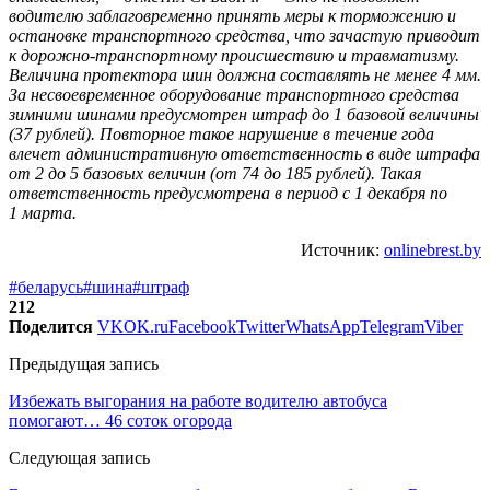
водителю заблаговременно принять меры к торможению и
остановке транспортного средства, что зачастую приводит
к дорожно-транспортному происшествию и травматизму.
Величина протектора шин должна составлять не менее 4 мм.
За несвоевременное оборудование транспортного средства
зимними шинами предусмотрен штраф до 1 базовой величины
(37 рублей). Повторное такое нарушение в течение года
влечет административную ответственность в виде штрафа
от 2 до 5 базовых величин (от 74 до 185 рублей). Такая
ответственность предусмотрена в период с 1 декабря по
1 марта.
Источник:
onlinebrest.by
#беларусь
#шина
#штраф
212
Поделится
VK
OK.ru
Facebook
Twitter
WhatsApp
Telegram
Viber
Предыдущая запись
Избежать выгорания на работе водителю автобуса
помогают… 46 соток огорода
Следующая запись