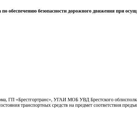
та по обеспечению безопасности дорожного движения при осу
лкома, ГП «Брестгортранс», УГАИ МОБ УВД Брестского облисполк
 состояния транспортных средств на предмет соответствия пред