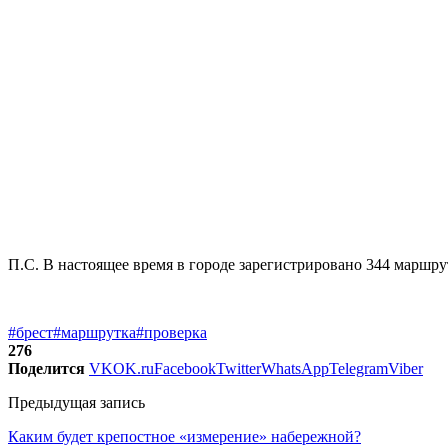
П.С. В настоящее время в городе зарегистрировано 344 маршру
#брест
#маршрутка
#проверка
276
Поделится
VK
OK.ru
Facebook
Twitter
WhatsApp
Telegram
Viber
Предыдущая запись
Каким будет крепостное «измерение» набережной?