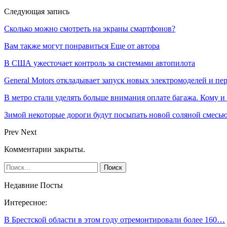
Следующая запись
Сколько можно смотреть на экраны смартфонов?
Вам также могут понравиться
Еще от автора
В США ужесточает контроль за системами автопилота
General Motors откладывает запуск новых электромоделей и пе
В метро стали уделять больше внимания оплате багажа. Кому и
Зимой некоторые дороги будут посыпать новой соляной смесью.
Prev
Next
Комментарии закрыты.
Недавние Посты
Интересное:
В Брестской области в этом году отремонтировали более 160…