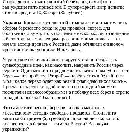
И пока японцы пьют финский березовик, сами финны
вынуждены пить привозной. В супермаркете литр напитка
стоит в среднем 10,30 евро (36 рублей).
Украина.
Когда-то жители этой страны активно занимались
сбором березового сока: не для продажи, скорее, для
собственных нужд. Но в последние несколько лет отношение
к белоствольным деревцам-красавицам изменилось — их
начали ассоциировать с Россией, даже объявили символом
«российской оккупации». И началось…
Украинские политики один за другим стали предлагать
сумасбродные идеи, как насолить, навредить России через
березки. Один министр предложил их начисто вырубить: нет
берез — нет проблем. Второй — перекрасить в белый цвет.
Мол «белое дерево будет как белый флаг сдающихся войск».
Проект практически одобрили, но в последний момент
посчитали нецелесообразным: на побелку всех берез в стране
понадобилось бы 40 млн гривен!
Что самое интересное, березовый сок в магазинах
«незалежной» сегодня свободно продается. Стоит литр
напитка
65 гривен
(5,5 рубля)
и спрос на него хороший.
Значит, только березы — символ России? А сок уже
украинский?