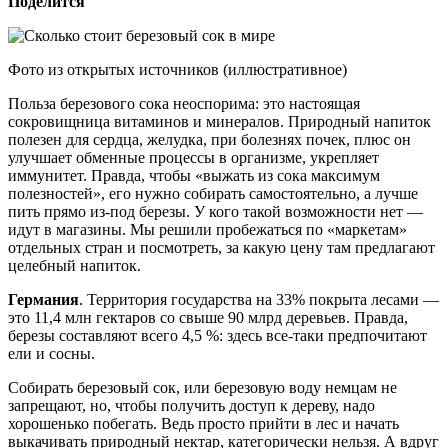
Поделится
Фото из открытых источников (иллюстративное)
Польза березового сока неоспорима: это настоящая
сокровищница витаминов и минералов. Природный напиток
полезен для сердца, желудка, при болезнях почек, плюс он
улучшает обменные процессы в организме, укрепляет
иммунитет. Правда, чтобы «выжать из сока максимум
полезностей», его нужно собирать самостоятельно, а лучше
пить прямо из-под березы. У кого такой возможности нет —
идут в магазины. Мы решили пробежаться по «маркетам»
отдельных стран и посмотреть, за какую цену там предлагают
целебный напиток.
Германия
. Территория государства на 33% покрыта лесами —
это 11,4 млн гектаров со свыше 90 млрд деревьев. Правда,
березы составляют всего 4,5 %: здесь все-таки предпочитают
ели и сосны.
Собирать березовый сок, или березовую воду немцам не
запрещают, но, чтобы получить доступ к дереву, надо
хорошенько побегать. Ведь просто прийти в лес и начать
выкачивать природный нектар, категорически нельзя. А вдруг