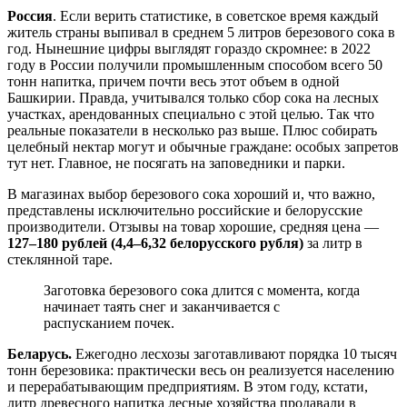
Россия
. Если верить статистике, в советское время каждый
житель страны выпивал в среднем 5 литров березового сока в
год. Нынешние цифры выглядят гораздо скромнее: в 2022
году в России получили промышленным способом всего 50
тонн напитка, причем почти весь этот объем в одной
Башкирии. Правда, учитывался только сбор сока на лесных
участках, арендованных специально с этой целью. Так что
реальные показатели в несколько раз выше. Плюс собирать
целебный нектар могут и обычные граждане: особых запретов
тут нет. Главное, не посягать на заповедники и парки.
В магазинах выбор березового сока хороший и, что важно,
представлены исключительно российские и белорусские
производители. Отзывы на товар хорошие, средняя цена —
127–180 рублей (4,4–6,32 белорусского рубля)
за литр в
стеклянной таре.
Заготовка березового сока длится с момента, когда
начинает таять снег и заканчивается с
распусканием почек.
Беларусь.
Ежегодно лесхозы заготавливают порядка 10 тысяч
тонн березовика: практически весь он реализуется населению
и перерабатывающим предприятиям. В этом году, кстати,
литр древесного напитка лесные хозяйства продавали в