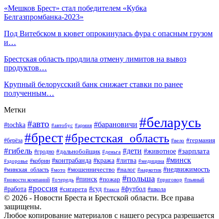
«Мешков Брест» стал победителем «Кубка
Белгазпромбанка-2023»
Под Витебском в кювет опрокинулась фура с опасным грузом
и…
Брестская область продлила отмену лимитов на вывоз
продуктов…
Крупный белорусский банк снижает ставки по ранее
полученным…
Метки
#беларусь
#авто
#барановичи
#tochka
#автобус
#армия
#брест
#брестская_область
#германия
#берёза
#вело
#гибель
#дети
#животное
#зарплата
#дальнобойщик
#гродно
#деньга
#минск
#контрабанда
#кража
#литва
#кобрин
#здоровье
#медицина
#мошенничество
#налог
#недвижимость
#минская_область
#мото
#наркотик
#польша
#пинск
#пожар
#новости компаний
#приговор
#пьяный
#очередь
#россия
#футбол
#работа
#суд
#сигарета
#школа
#такси
© 2026 - Новости Бреста и Брестской области. Все права
защищены.
Любое копирование материалов с нашего ресурса разрешается