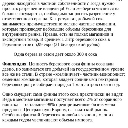
дерево находится в частной собственности? Тогда нужно
просить разрешение владельца! Если же береза числится на
балансе государства, необходимо запросить разрешение у
ответственного органа. Как результат, добычей сока
занимаются преимущественно мелкие частные компании,
которые производят небольшие объемы березовика для
внутреннего рынка. Правда, есть на полках магазинов и
экспортный товар. В среднем 1 литр березового сока в
Германии стоит 5,99 евро (21 белорусский рубль).
Одна береза за сезон дает около 300 л сока
Финляндия
. Ценность березового сока финны осознали
давно, но заниматься его добычей на государственном уровне
все же не стали. В стране «хозяйничает» частник-монополист:
семейная компания, которая владеет солидными гектарами
березовых рощ и собирает порядка 1 млн литров сока в год.
Одно смущает: сами финны этого сока практически не видят.
Ведь в местные магазины поступает всего 2% от собранного
напитка — остальные 98% предприимчивые бизнесмены
продают в Центральную Европу, на азиатский рынок.
Особенно финский березосок полюбился японцам: они с
каждым годом увеличивают объемы импорта.