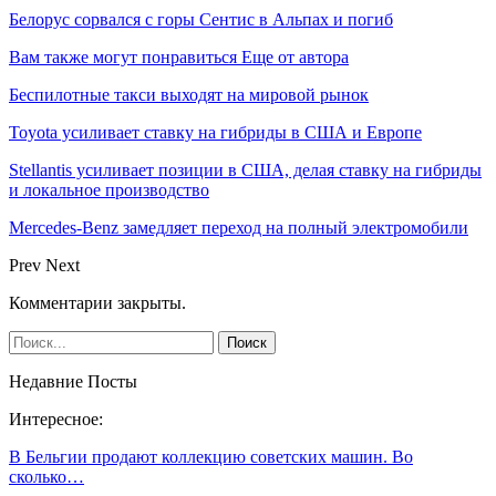
Белорус сорвался с горы Сентис в Альпах и погиб
Вам также могут понравиться
Еще от автора
Беспилотные такси выходят на мировой рынок
Toyota усиливает ставку на гибриды в США и Европе
Stellantis усиливает позиции в США, делая ставку на гибриды
и локальное производство
Mercedes-Benz замедляет переход на полный электромобили
Prev
Next
Комментарии закрыты.
Недавние Посты
Интересное:
В Бельгии продают коллекцию советских машин. Во
сколько…