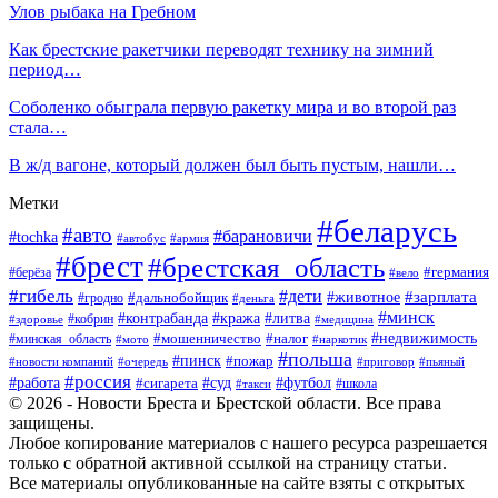
Улов рыбака на Гребном
Как брестские ракетчики переводят технику на зимний
период…
Соболенко обыграла первую ракетку мира и во второй раз
стала…
В ж/д вагоне, который должен был быть пустым, нашли…
Метки
#беларусь
#авто
#барановичи
#tochka
#автобус
#армия
#брест
#брестская_область
#германия
#берёза
#вело
#гибель
#дети
#животное
#зарплата
#дальнобойщик
#гродно
#деньга
#минск
#контрабанда
#кража
#литва
#кобрин
#здоровье
#медицина
#мошенничество
#налог
#недвижимость
#минская_область
#мото
#наркотик
#польша
#пинск
#пожар
#новости компаний
#приговор
#пьяный
#очередь
#россия
#футбол
#работа
#суд
#сигарета
#школа
#такси
© 2026 - Новости Бреста и Брестской области. Все права
защищены.
Любое копирование материалов с нашего ресурса разрешается
только с обратной активной ссылкой на страницу статьи.
Все материалы опубликованные на сайте взяты с открытых