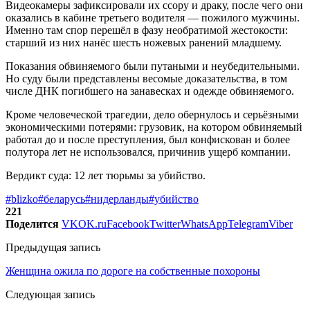
Видеокамеры зафиксировали их ссору и драку, после чего они
оказались в кабине третьего водителя — пожилого мужчины.
Именно там спор перешёл в фазу необратимой жестокости:
старший из них нанёс шесть ножевых ранений младшему.
Показания обвиняемого были путаными и неубедительными.
Но суду были представлены весомые доказательства, в том
числе ДНК погибшего на занавесках и одежде обвиняемого.
Кроме человеческой трагедии, дело обернулось и серьёзными
экономическими потерями: грузовик, на котором обвиняемый
работал до и после преступления, был конфискован и более
полутора лет не использовался, причинив ущерб компании.
Вердикт суда: 12 лет тюрьмы за убийство.
#blizko
#беларусь
#нидерланды
#убийство
221
Поделится
VK
OK.ru
Facebook
Twitter
WhatsApp
Telegram
Viber
Предыдущая запись
Женщина ожила по дороге на собственные похороны
Следующая запись