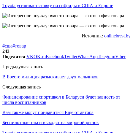
Toyota усиливает ставку на гибриды в США и Европе
Источник:
onlinebrest.by
#сша
#товар
243
Поделится
VK
OK.ru
Facebook
Twitter
WhatsApp
Telegram
Viber
Предыдущая запись
В Бресте милиция разыскивает двух мальчиков
Следующая запись
Финансирование спортшкол в Беларуси будет зависеть от
числа воспитанников
Вам также могут понравиться
Еще от автора
Беспилотные такси выходят на мировой рынок
Toyota усиливает ставку на гибриды в США и Европе