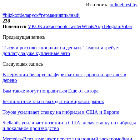
Источник:
onlinebrest.by
#blizko
#беларусь
#германия
#пьяный
238
Поделится
VK
OK.ru
Facebook
Twitter
WhatsApp
Telegram
Viber
Предыдущая запись
Тысячи россиян «попали» на деньги. Таможня требует
доплату за уже купленные авто
Следующая запись
В Германии белорус на фуре съехал с дороги и врезался в
дерево
Вам также могут понравиться
Еще от автора
Беспилотные такси выходят на мировой рынок
Toyota усиливает ставку на гибриды в США и Европе
Stellantis усиливает позиции в США, делая ставку на гибриды
и локальное производство
Mercedes-Benz замедляет переход на полный электромобили