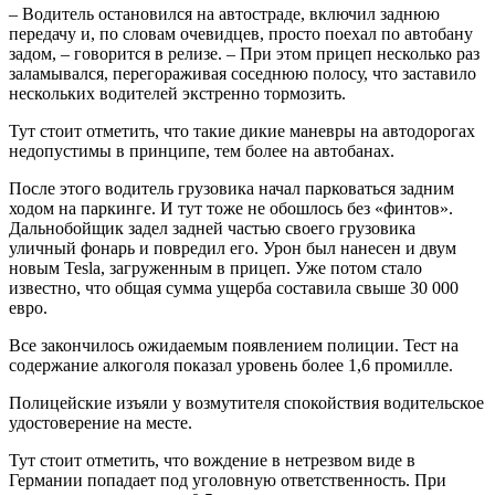
– Водитель остановился на автостраде, включил заднюю
передачу и, по словам очевидцев, просто поехал по автобану
задом, – говорится в релизе. – При этом прицеп несколько раз
заламывался, перегораживая соседнюю полосу, что заставило
нескольких водителей экстренно тормозить.
Тут стоит отметить, что такие дикие маневры на автодорогах
недопустимы в принципе, тем более на автобанах.
После этого водитель грузовика начал парковаться задним
ходом на паркинге. И тут тоже не обошлось без «финтов».
Дальнобойщик задел задней частью своего грузовика
уличный фонарь и повредил его. Урон был нанесен и двум
новым Tesla, загруженным в прицеп. Уже потом стало
известно, что общая сумма ущерба составила свыше 30 000
евро.
Все закончилось ожидаемым появлением полиции. Тест на
содержание алкоголя показал уровень более 1,6 промилле.
Полицейские изъяли у возмутителя спокойствия водительское
удостоверение на месте.
Тут стоит отметить, что вождение в нетрезвом виде в
Германии попадает под уголовную ответственность. При