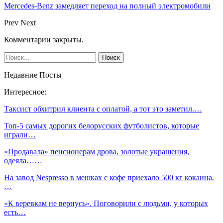
Mercedes-Benz замедляет переход на полный электромобили
Prev
Next
Комментарии закрыты.
Недавние Посты
Интересное:
Таксист обхитрил клиента с оплатой, а тот это заметил.…
​Топ-5 самых дорогих белорусских футболистов, которые
играли…
«Продавала» пенсионерам дрова, золотые украшения,
одеяла……
На завод Nespresso в мешках с кофе приехало 500 кг кокаина.
…
«К веревкам не вернусь». Поговорили с людьми, у которых
есть…