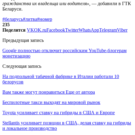
гражданства их владельца или водителя»,
— добавили в ГТК
Беларуси.
#беларусь
#литва
#номер
235
Поделится
VK
OK.ru
Facebook
Twitter
WhatsApp
Telegram
Viber
Предыдущая запись
Google полностью отключит российским YouTube-блогерам
монетизацию
Следующая запись
На подпольной табачной фабрике в Италии работали 10
белорусов
Вам также могут понравиться
Еще от автора
Беспилотные такси выходят на мировой рынок
Toyota усиливает ставку на гибриды в США и Европе
Stellantis усиливает позиции в США, делая ставку на гибриды
и локальное производство