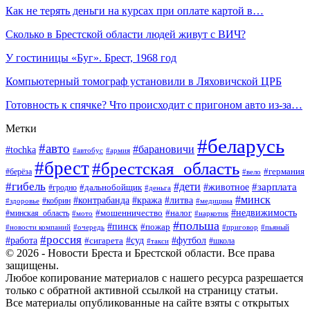
Как не терять деньги на курсах при оплате картой в…
Сколько в Брестской области людей живут с ВИЧ?
У гостиницы «Буг». Брест, 1968 год
Компьютерный томограф установили в Ляховичской ЦРБ
Готовность к спячке? Что происходит c пригоном авто из-за…
Метки
#беларусь
#авто
#барановичи
#tochka
#автобус
#армия
#брест
#брестская_область
#германия
#берёза
#вело
#гибель
#дети
#животное
#зарплата
#дальнобойщик
#гродно
#деньга
#минск
#контрабанда
#кража
#литва
#кобрин
#здоровье
#медицина
#мошенничество
#налог
#недвижимость
#минская_область
#мото
#наркотик
#польша
#пинск
#пожар
#новости компаний
#приговор
#пьяный
#очередь
#россия
#футбол
#работа
#суд
#сигарета
#школа
#такси
© 2026 - Новости Бреста и Брестской области. Все права
защищены.
Любое копирование материалов с нашего ресурса разрешается
только с обратной активной ссылкой на страницу статьи.
Все материалы опубликованные на сайте взяты с открытых