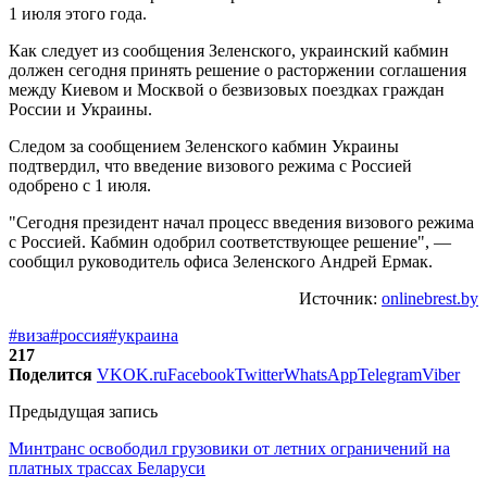
1 июля этого года.
Как следует из сообщения Зеленского, украинский кабмин
должен сегодня принять решение о расторжении соглашения
между Киевом и Москвой о безвизовых поездках граждан
России и Украины.
Следом за сообщением Зеленского кабмин Украины
подтвердил, что введение визового режима с Россией
одобрено с 1 июля.
"Сегодня президент начал процесс введения визового режима
с Россией. Кабмин одобрил соответствующее решение", —
сообщил руководитель офиса Зеленского Андрей Ермак.
Источник:
onlinebrest.by
#виза
#россия
#украина
217
Поделится
VK
OK.ru
Facebook
Twitter
WhatsApp
Telegram
Viber
Предыдущая запись
Минтранс освободил грузовики от летних ограничений на
платных трассах Беларуси