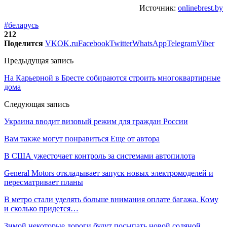
Источник:
onlinebrest.by
#беларусь
212
Поделится
VK
OK.ru
Facebook
Twitter
WhatsApp
Telegram
Viber
Предыдущая запись
На Карьерной в Бресте собираются строить многоквартирные
дома
Следующая запись
Украина вводит визовый режим для граждан России
Вам также могут понравиться
Еще от автора
В США ужесточает контроль за системами автопилота
General Motors откладывает запуск новых электромоделей и
пересматривает планы
В метро стали уделять больше внимания оплате багажа. Кому
и сколько придется…
Зимой некоторые дороги будут посыпать новой соляной