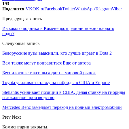
193
Поделится
VK
OK.ru
Facebook
Twitter
WhatsApp
Telegram
Viber
Предыдущая запись
Из какого родника в Каменецком районе можно набрать
воды?
Следующая запись
Белорусские вузы выяснили, кто лучше играет в Dota 2
Вам также могут понравиться
Еще от автора
Беспилотные такси выходят на мировой рынок
Toyota усиливает ставку на гибриды в США и Европе
Stellantis усиливает позиции в США, делая ставку на гибриды
и локальное производство
Mercedes-Benz замедляет переход на полный электромобили
Prev
Next
Комментарии закрыты.