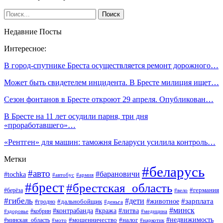
Недавние Посты
Интересное:
В город-спутнике Бреста осуществляется ремонт дорожного…
Может быть свидетелем инцидента. В Бресте милиция ищет…
Сезон фонтанов в Бресте откроют 29 апреля. Опубликован…
В Бресте на 11 лет осудили парня, три дня
«проработавшего»…
«Рентген» для машин: таможня Беларуси усилила контроль…
Метки
#беларусь
#авто
#барановичи
#tochka
#автобус
#армия
#брест
#брестская_область
#германия
#берёза
#вело
#гибель
#дети
#животное
#зарплата
#дальнобойщик
#гродно
#деньга
#минск
#контрабанда
#кража
#литва
#кобрин
#здоровье
#медицина
#мошенничество
#налог
#недвижимость
#минская_область
#мото
#наркотик