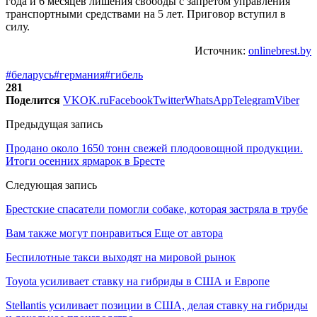
года и 6 месяцев лишения свободы с запретом управления
транспортными средствами на 5 лет. Приговор вступил в
силу.
Источник:
onlinebrest.by
#беларусь
#германия
#гибель
281
Поделится
VK
OK.ru
Facebook
Twitter
WhatsApp
Telegram
Viber
Предыдущая запись
Продано около 1650 тонн свежей плодоовощной продукции.
Итоги осенних ярмарок в Бресте
Следующая запись
Брестские спасатели помогли собаке, которая застряла в трубе
Вам также могут понравиться
Еще от автора
Беспилотные такси выходят на мировой рынок
Toyota усиливает ставку на гибриды в США и Европе
Stellantis усиливает позиции в США, делая ставку на гибриды