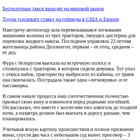
Беспилотные такси выходят на мировой рынок
Toyota усиливает ставку на гибриды в США и Европе
Навстречу автопоезду шла перемежавшаяся легковыми
машинами колонна из трех тракторов, тянущих цистерны для
перевозки жидкого навоза. Последним управляла 22-летняя
жительница района Диллинген, первым – ее отец, средним –
ее дед.
Фура с белорусом выехала на встречную полосу и
столкнулась с трактором, в котором сидела девушка. Тот упал
с откоса набок, трактористку выбросило из кабины, от травм
она скончалась. Пострадала также одна «легковушка» и ее
пассажирка.
В самом начале процесса наш соотечественник полностью
признал свою вину и извинился перед родными погибшей.
Он рассказал, что вместе с коллегами пил алкоголь до поздней
ночи, а назавтра должен был выехать в дорогу раньше, чем
планировалось.
Учитывая ясную картину происшествия и полное признание
вины, спустя два часа с небольшим суд вынес приговор – 3