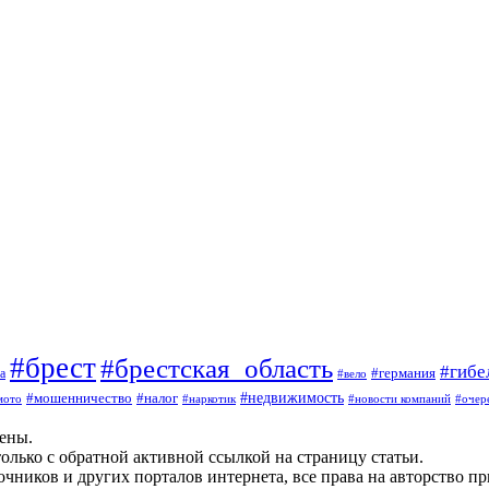
#брест
#брестская_область
#гибе
#германия
а
#вело
#мошенничество
#налог
#недвижимость
мото
#наркотик
#новости компаний
#очер
щены.
олько с обратной активной ссылкой на страницу статьи.
чников и других порталов интернета, все права на авторство п