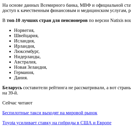
На основе данных Всемирного банка, МВФ и официальной стат
доступ к качественным финансовым и медицинским услугам, р
В
топ-10 лучших стран для пенсионеров
по версии Natixis во
Норвегия,
Швейцария,
Исландия,
Ирландия,
Люксембург,
Нидерланды,
Австралия,
Новая Зеландия,
Германия,
Дания.
Беларусь
составители рейтинга не рассматривали, а вот страны
на 39-й.
Сейчас читают
Беспилотные такси выходят на мировой рынок
Toyota усиливает ставку на гибриды в США и Европе