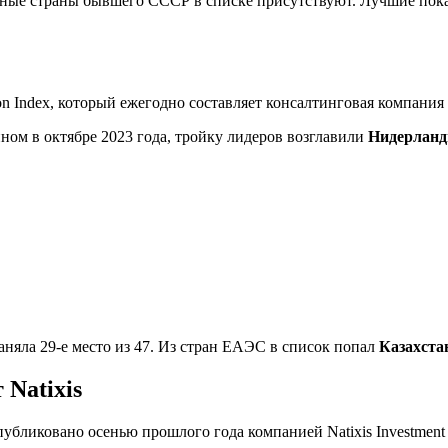
льные страны бывшего СССР в списке присутствуют. Лучшие пок
n Index, который ежегодно составляет консалтинговая компания 
ном в октябре 2023 года, тройку лидеров возглавили
Нидерлан
заняла 29-е место из 47. Из стран ЕАЭС в список попал
Казахста
 Natixis
убликовано осенью прошлого года компанией Natixis Investment