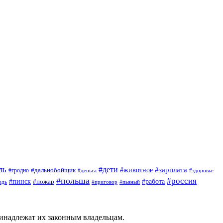
ль
#дети
#животное
#зарплата
#дальнобойщик
#гродно
#деньга
#здоровье
#польша
#россия
#пинск
#работа
#пожар
#приговор
#пьяный
едь
ринадлежат их законным владельцам.