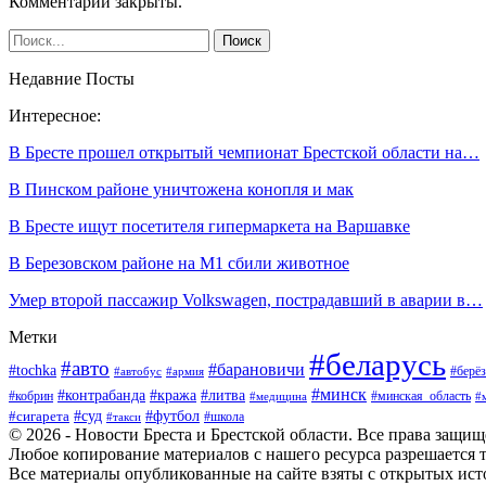
Комментарии закрыты.
Недавние Посты
Интересное:
В Бресте прошел открытый чемпионат Брестской области на…
В Пинском районе уничтожена конопля и мак
В Бресте ищут посетителя гипермаркета на Варшавке
В Березовском районе на М1 сбили животное
Умер второй пассажир Volkswagen, пострадавший в аварии в…
Метки
#беларусь
#авто
#барановичи
#tochka
#берёз
#автобус
#армия
#минск
#контрабанда
#кража
#литва
#кобрин
#минская_область
#медицина
#
#футбол
#суд
#сигарета
#школа
#такси
© 2026 - Новости Бреста и Брестской области. Все права защи
Любое копирование материалов с нашего ресурса разрешается т
Все материалы опубликованные на сайте взяты с открытых исто