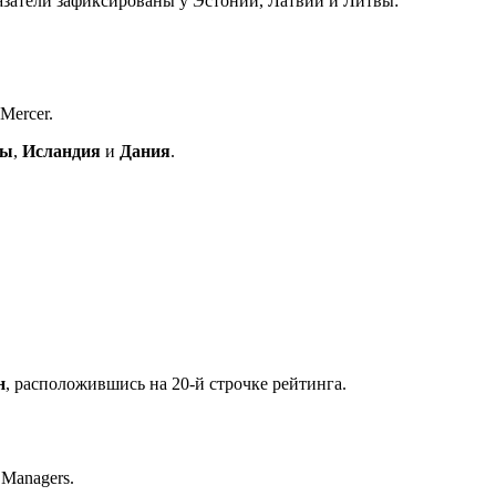
азатели зафиксированы у Эстонии, Латвии и Литвы:
Mercer.
ды
,
Исландия
и
Дания
.
н
, расположившись на 20-й строчке рейтинга.
 Managers.