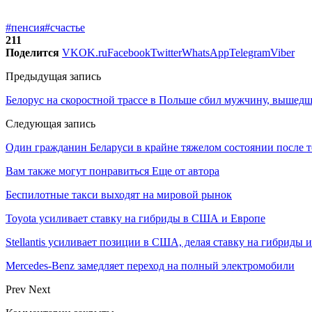
#пенсия
#счастье
211
Поделится
VK
OK.ru
Facebook
Twitter
WhatsApp
Telegram
Viber
Предыдущая запись
Белорус на скоростной трассе в Польше сбил мужчину, вышедше
Следующая запись
Один гражданин Беларуси в крайне тяжелом состоянии после т
Вам также могут понравиться
Еще от автора
Беспилотные такси выходят на мировой рынок
Toyota усиливает ставку на гибриды в США и Европе
Stellantis усиливает позиции в США, делая ставку на гибриды 
Mercedes-Benz замедляет переход на полный электромобили
Prev
Next