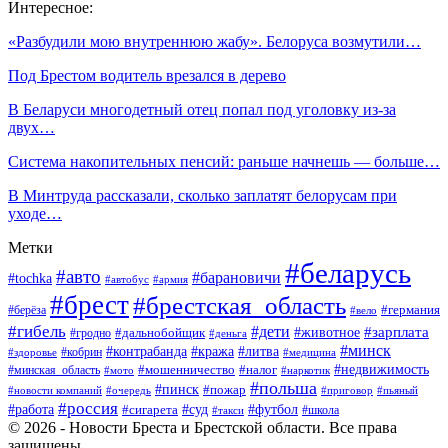
Интересное:
«Разбудили мою внутреннюю жабу». Белоруса возмутили…
Под Брестом водитель врезался в дерево
В Беларуси многодетный отец попал под уголовку из-за
двух…
Система накопительных пенсий: раньше начнешь — больше…
В Минтруда рассказали, сколько заплатят белорусам при
уходе…
Метки
#беларусь
#авто
#барановичи
#tochka
#автобус
#армия
#брест
#брестская_область
#германия
#берёза
#вело
#гибель
#дети
#животное
#зарплата
#дальнобойщик
#гродно
#деньга
#минск
#контрабанда
#кража
#литва
#кобрин
#здоровье
#медицина
#мошенничество
#налог
#недвижимость
#минская_область
#мото
#наркотик
#польша
#пинск
#пожар
#новости компаний
#приговор
#пьяный
#очередь
#россия
#футбол
#работа
#суд
#сигарета
#школа
#такси
© 2026 - Новости Бреста и Брестской области. Все права
защищены.