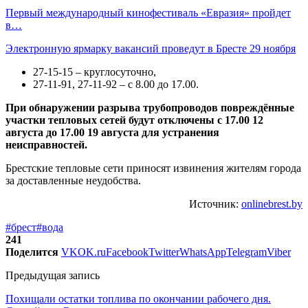
Первый международный кинофестиваль «Евразия» пройдет
в…
Электронную ярмарку вакансий проведут в Бресте 29 ноября
27-15-15 – круглосуточно,
27-11-91, 27-11-92 – с 8.00 до 17.00.
При обнаружении разрыва трубопроводов повреждённые
участки тепловых сетей будут отключены с 17.00 12
августа до 17.00 19 августа для устранения
неисправностей.
Брестские тепловые сети приносят извинения жителям города
за доставленные неудобства.
Источник:
onlinebrest.by
#брест
#вода
241
Поделится
VK
OK.ru
Facebook
Twitter
WhatsApp
Telegram
Viber
Предыдущая запись
Похищали остатки топлива по окончании рабочего дня.