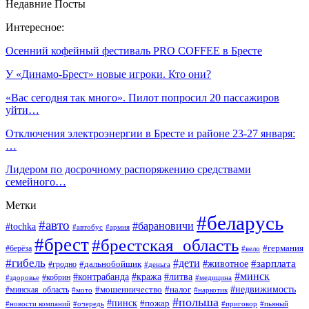
Недавние Посты
Интересное:
Осенний кофейный фестиваль PRO COFFEE в Бресте
У «Динамо-Брест» новые игроки. Кто они?
«Вас сегодня так много». Пилот попросил 20 пассажиров
уйти…
Отключения электроэнергии в Бресте и районе 23-27 января:
…
Лидером по досрочному распоряжению средствами
семейного…
Метки
#беларусь
#авто
#барановичи
#tochka
#автобус
#армия
#брест
#брестская_область
#германия
#берёза
#вело
#гибель
#дети
#животное
#зарплата
#дальнобойщик
#гродно
#деньга
#минск
#контрабанда
#кража
#литва
#кобрин
#здоровье
#медицина
#мошенничество
#налог
#недвижимость
#минская_область
#мото
#наркотик
#польша
#пинск
#пожар
#новости компаний
#приговор
#пьяный
#очередь