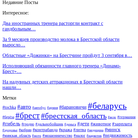
Недавние Посты
Интересное:
Два иностранных тренера расторгли контракт с
гандбольным…
За 9 месяцев производство молока в Брестской области
выросло…
Областные «Дожинки» на Брестчине пройдут 3 сентября в…
Исполняющий обязанности главного тренера «Динамо-
Брест»…
На надувных детских аттракционах в Брестской области
нашли…
Метки
#беларусь
#авто
#барановичи
#tochka
#автобус
#армия
#брест
#брестская_область
#германия
#берёза
#вело
#гибель
#дети
#животное
#зарплата
#дальнобойщик
#гродно
#деньга
#минск
#контрабанда
#кража
#литва
#кобрин
#здоровье
#медицина
#мошенничество
#налог
#недвижимость
#минская_область
#мото
#наркотик