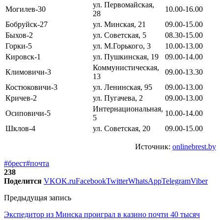
ул. Первомайская,
Могилев-30
10.00-16.00
28
Бобруйск-27
ул. Минская, 21
09.00-15.00
Быхов-2
ул. Советская, 5
08.30-15.00
Горки-5
ул. М.Горького, 3
10.00-13.00
Кировск-1
ул. Пушкинская, 19
09.00-14.00
Коммунистическая,
Климовичи-3
09.00-13.30
13
Костюковичи-3
ул. Ленинская, 95
09.00-13.00
Кричев-2
ул. Пугачева, 2
09.00-13.00
Интернациональная,
Осиповичи-5
10.00-14.00
5
Шклов-4
ул. Советская, 20
09.00-15.00
Источник:
onlinebrest.by
#брест
#почта
238
Поделится
VK
OK.ru
Facebook
Twitter
WhatsApp
Telegram
Viber
Предыдущая запись
Экспедитор из Минска проиграл в казино почти 40 тысяч