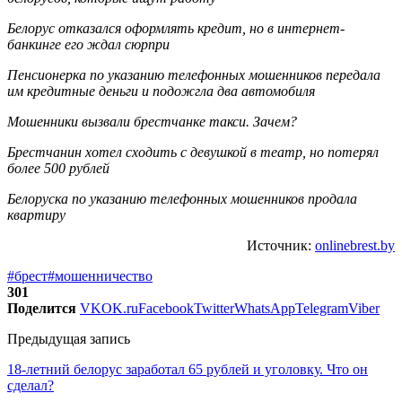
Белорус отказался оформлять кредит, но в интернет-
банкинге его ждал сюрпри
Пенсионерка по указанию телефонных мошенников передала
им кредитные деньги и подожгла два автомобиля
Мошенники вызвали брестчанке такси. Зачем?
Брестчанин хотел сходить с девушкой в театр, но потерял
более 500 рублей
Белоруска по указанию телефонных мошенников продала
квартиру
Источник:
onlinebrest.by
#брест
#мошенничество
301
Поделится
VK
OK.ru
Facebook
Twitter
WhatsApp
Telegram
Viber
Предыдущая запись
18-летний белорус заработал 65 рублей и уголовку. Что он
сделал?