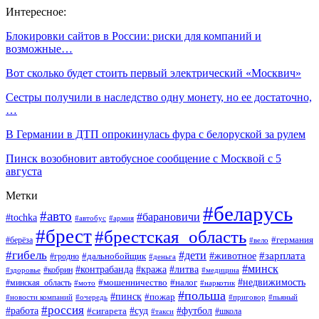
Интересное:
Блокировки сайтов в России: риски для компаний и
возможные…
Вот сколько будет стоить первый электрический «Москвич»
Сестры получили в наследство одну монету, но ее достаточно,
…
В Германии в ДТП опрокинулась фура с белоруской за рулем
Пинск возобновит автобусное сообщение с Москвой с 5
августа
Метки
#беларусь
#авто
#барановичи
#tochka
#автобус
#армия
#брест
#брестская_область
#германия
#берёза
#вело
#гибель
#дети
#животное
#зарплата
#дальнобойщик
#гродно
#деньга
#минск
#контрабанда
#кража
#литва
#кобрин
#здоровье
#медицина
#мошенничество
#налог
#недвижимость
#минская_область
#мото
#наркотик
#польша
#пинск
#пожар
#новости компаний
#приговор
#пьяный
#очередь
#россия
#футбол
#работа
#суд
#сигарета
#школа
#такси