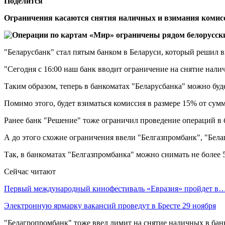
Поделится
Ограничения касаются снятия наличных и взимания комисс
"Беларусбанк" стал пятым банком в Беларуси, который решил 
"Сегодня с 16:00 наш банк вводит ограничение на снятие на
Таким образом, теперь в банкоматах "Беларусбанка" можно буде
Помимо этого, будет взиматься комиссия в размере 15% от сум
Ранее банк "Решение" тоже ограничил проведение операций в 
А до этого схожие ограничения ввели "Белгазпромбанк", "Бел
Так, в банкоматах "Белгазпромбанка" можно снимать не более 50
Сейчас читают
Первый международный кинофестиваль «Евразия» пройдет в
Электронную ярмарку вакансий проведут в Бресте 29 ноября
"Белагропромбанк" тоже ввел лимит на снятие наличных в банк