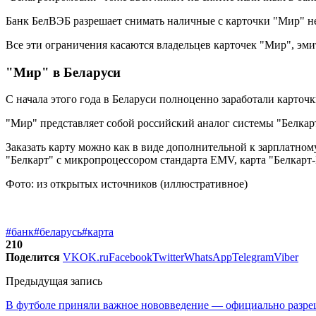
Банк БелВЭБ разрешает снимать наличные с карточки "Мир" не 
Все эти ограничения касаются владельцев карточек "Мир", э
"Мир" в Беларуси
С начала этого года в Беларуси полноценно заработали карточ
"Мир" представляет собой российский аналог системы "Белкар
Заказать карту можно как в виде дополнительной к зарплатном
"Белкарт" с микропроцессором стандарта EMV, карта "Белкарт
Фото: из открытых источников (иллюстративное)
#банк
#беларусь
#карта
210
Поделится
VK
OK.ru
Facebook
Twitter
WhatsApp
Telegram
Viber
Предыдущая запись
В футболе приняли важное нововведение — официально разреш