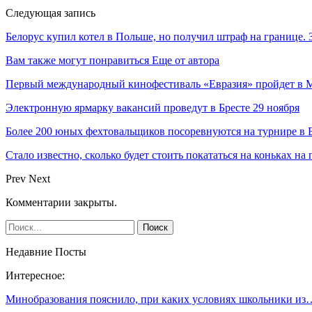
Следующая запись
Белорус купил котел в Польше, но получил штраф на границе. З
Вам также могут понравиться
Еще от автора
Первый международный кинофестиваль «Евразия» пройдет в Мо
Электронную ярмарку вакансий проведут в Бресте 29 ноября
Более 200 юных фехтовальщиков посоревнуются на турнире в 
Стало известно, сколько будет стоить покататься на коньках на
Prev
Next
Комментарии закрыты.
Недавние Посты
Интересное:
Минобразования пояснило, при каких условиях школьники из