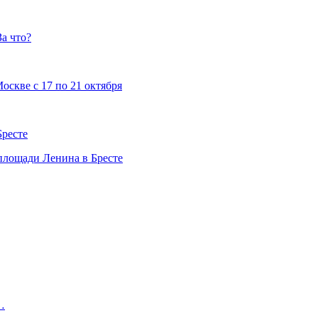
а что?
скве с 17 по 21 октября
Бресте
 площади Ленина в Бресте
…