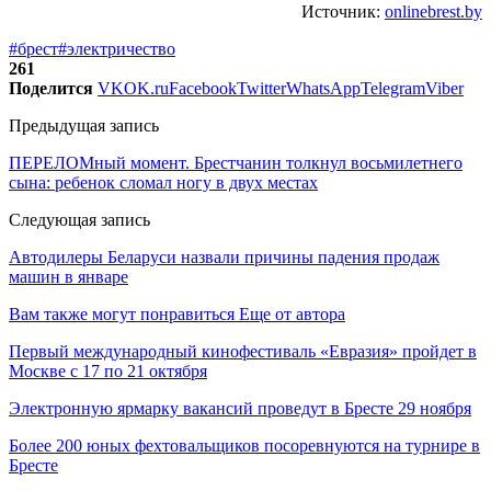
Источник:
onlinebrest.by
#брест
#электричество
261
Поделится
VK
OK.ru
Facebook
Twitter
WhatsApp
Telegram
Viber
Предыдущая запись
ПЕРЕЛОМный момент. Брестчанин толкнул восьмилетнего
сына: ребенок сломал ногу в двух местах
Следующая запись
Автодилеры Беларуси назвали причины падения продаж
машин в январе
Вам также могут понравиться
Еще от автора
Первый международный кинофестиваль «Евразия» пройдет в
Москве с 17 по 21 октября
Электронную ярмарку вакансий проведут в Бресте 29 ноября
Более 200 юных фехтовальщиков посоревнуются на турнире в
Бресте