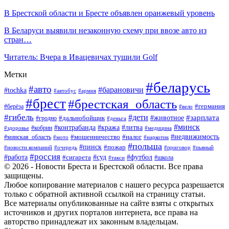
В Брестской области и Бресте объявлен оранжевый уровень
В Беларуси выявили незаконную схему при ввозе авто из
стран…
Читатель: Вчера в Ивацевичах тушили Golf
Метки
#беларусь
#авто
#барановичи
#tochka
#автобус
#армия
#брест
#брестская_область
#германия
#берёза
#вело
#гибель
#дети
#животное
#зарплата
#дальнобойщик
#гродно
#деньга
#минск
#контрабанда
#кража
#литва
#кобрин
#здоровье
#медицина
#мошенничество
#налог
#недвижимость
#минская_область
#мото
#наркотик
#польша
#пинск
#пожар
#новости компаний
#приговор
#пьяный
#очередь
#россия
#футбол
#работа
#суд
#сигарета
#школа
#такси
© 2026 - Новости Бреста и Брестской области. Все права
защищены.
Любое копирование материалов с нашего ресурса разрешается
только с обратной активной ссылкой на страницу статьи.
Все материалы опубликованные на сайте взяты с открытых
источников и других порталов интернета, все права на
авторство принадлежат их законным владельцам.