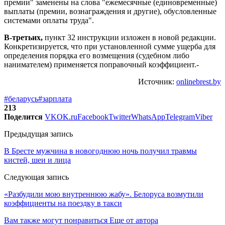
премии" заменены на слова "ежемесячные (единовременные)
выплаты (премии, вознаграждения и другие), обусловленные
системами оплаты труда".
В-третьих,
пункт 32 инструкции изложен в новой редакции.
Конкретизируется, что при установленной сумме ущерба для
определения порядка его возмещения (судебном либо
нанимателем) применяется поправочный коэффициент.-
Источник:
onlinebrest.by
#беларусь
#зарплата
213
Поделится
VK
OK.ru
Facebook
Twitter
WhatsApp
Telegram
Viber
Предыдущая запись
В Бресте мужчина в новогоднюю ночь получил травмы
кистей, шеи и лица
Следующая запись
«Разбудили мою внутреннюю жабу». Белоруса возмутили
коэффициенты на поездку в такси
Вам также могут понравиться
Еще от автора