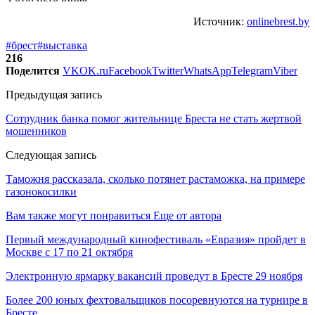
Источник:
onlinebrest.by
#брест
#выставка
216
Поделится
VK
OK.ru
Facebook
Twitter
WhatsApp
Telegram
Viber
Предыдущая запись
Сотрудник банка помог жительнице Бреста не стать жертвой
мошенников
Следующая запись
Таможня рассказала, сколько потянет растаможка, на примере
газонокосилки
Вам также могут понравиться
Еще от автора
Первый международный кинофестиваль «Евразия» пройдет в
Москве с 17 по 21 октября
Электронную ярмарку вакансий проведут в Бресте 29 ноября
Более 200 юных фехтовальщиков посоревнуются на турнире в
Бресте