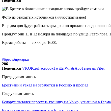
Поделится
Фото из открытых источников (иллюстративное)
Еще два дня будут работать ярмарки по продаже плодоовощной
Пройдут они 11 и 12 ноября на площадке по улице Гаврилова, 1
Время работы — с 8.00 до 16.00.
#брест
#ярмарка
286
Поделится
VK
OK.ru
Facebook
Twitter
WhatsApp
Telegram
Viber
Предыдущая запись
Брестчанин уехал на заработки в Россию и пропал
Следующая запись
Белорус пытался переехать границу на Volvo, угнанной в Герма
Вам также могут понравиться
Еще от автора