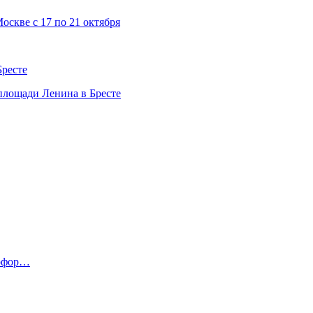
скве с 17 по 21 октября
Бресте
 площади Ленина в Бресте
тофор…