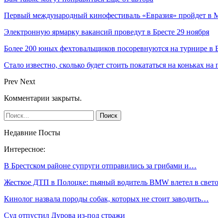
Первый международный кинофестиваль «Евразия» пройдет в Мо
Электронную ярмарку вакансий проведут в Бресте 29 ноября
Более 200 юных фехтовальщиков посоревнуются на турнире в 
Стало известно, сколько будет стоить покататься на коньках на
Prev
Next
Комментарии закрыты.
Недавние Посты
Интересное:
В Брестском районе супруги отправились за грибами и…
Жесткое ДТП в Полоцке: пьяный водитель BMW влетел в све
Кинолог назвала породы собак, которых не стоит заводить…
Суд отпустил Дурова из-под стражи