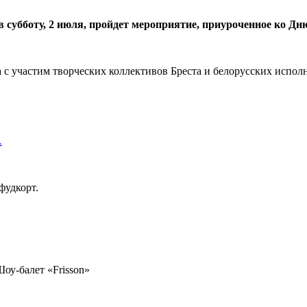
 в субботу, 2 июля, пройдет мероприятие, приуроченное ко Д
а с участим творческих коллективов Бреста и белорусских испол
…
фудкорт.
оу-балет «Frisson»