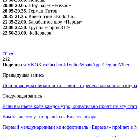
20.00-20.05
. Шоу-балет «Frisson»
20.05-20.35
. Герман Титов
20.35-21.35
. Кавер-бэнд «Endorfin»
21.35-22.00
. Барабанное шоу «Перцы»
22.00-22.50
. Группа «Город 312»
22.50-23.00
. Фейерверк
#брест
212
Поделится
VK
OK.ru
Facebook
Twitter
WhatsApp
Telegram
Viber
Предыдущая запись
Исполняющим обязанности главного тренера хоккейного клуба
Следующая запись
Если вы пьете кофе каждое утро, обязательно прочтите эту стат
Вам также могут понравиться
Еще от автора
Первый международный кинофестиваль «Евразия» пройдет в Мо