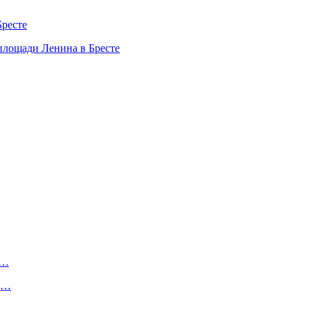
Бресте
 площади Ленина в Бресте
.…
ад…