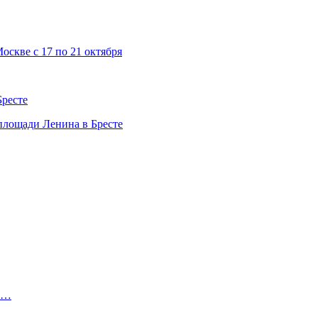
скве с 17 по 21 октября
Бресте
 площади Ленина в Бресте
ы.…