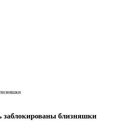
близняшки
ь заблокированы близняшки