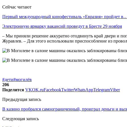
Сейчас читают
Первый международный кинофестиваль «Евразия» пройдет в
Электронную ярмарку вакансий проведут в Бресте 29 ноября
– Мы приняли решение аккуратно отодвинуть край двери и по
Журавлев. – Для этого использовали приспособление из прово
#дети
#могилёв
206
Поделится
VK
OK.ru
Facebook
Twitter
WhatsApp
Telegram
Viber
Предыдущая запись
В казино пробрался самоограниченный, проиграл деньги и вы
Следующая запись