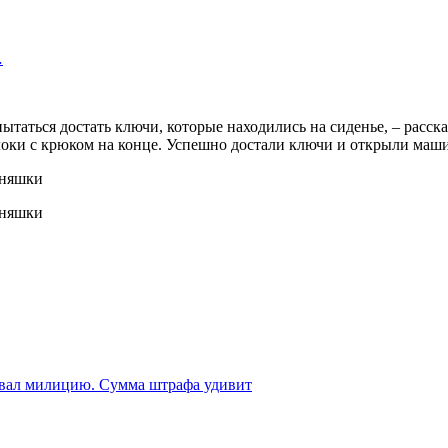
…
пытаться достать ключи, которые находились на сиденье, – ра
локи с крюком на конце. Успешно достали ключи и открыли маши
звал милицию. Сумма штрафа удивит