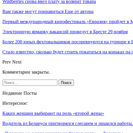
Wildberries снова ввел плату за возврат товара
Вам также могут понравиться
Еще от автора
Первый международный кинофестиваль «Евразия» пройдет в Мо
Электронную ярмарку вакансий проведут в Бресте 29 ноября
Более 200 юных фехтовальщиков посоревнуются на турнире в 
Стало известно, сколько будет стоить покататься на коньках на
Prev
Next
Комментарии закрыты.
Недавние Посты
Интересное:
Каких женщин выбирают на роль «второй жены»
Водитель из Беларуси притворялся слесарем и лишился работ