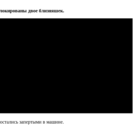
аблокированы двое близняшек.
 остались запертыми в машине.