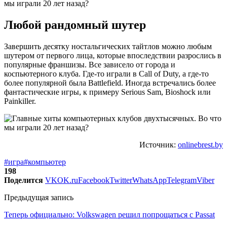
Любой рандомный шутер
Завершить десятку ностальгических тайтлов можно любым
шутером от первого лица, которые впоследствии разрослись в
популярные франшизы. Все зависело от города и
коспьютерного клуба. Где-то играли в Call of Duty, а где-то
более популярной была Battlefield. Иногда встречались более
фантастические игры, к примеру Serious Sam, Bioshock или
Painkiller.
Источник:
onlinebrest.by
#игра
#компьютер
198
Поделится
VK
OK.ru
Facebook
Twitter
WhatsApp
Telegram
Viber
Предыдущая запись
Теперь официально: Volkswagen решил попрощаться с Passat