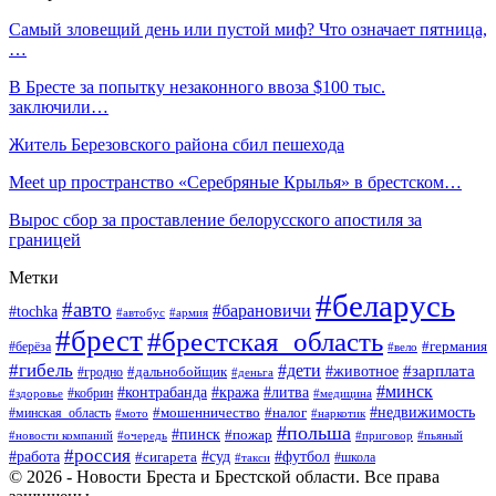
Cамый зловещий день или пустой миф? Что означает пятница,
…
В Бресте за попытку незаконного ввоза $100 тыс.
заключили…
Житель Березовского района сбил пешехода
​​​​​​​Meet up пространство «Серебряные Крылья» в брестском…
Вырос сбор за проставление белорусского апостиля за
границей
Метки
#беларусь
#авто
#барановичи
#tochka
#автобус
#армия
#брест
#брестская_область
#германия
#берёза
#вело
#гибель
#дети
#животное
#зарплата
#дальнобойщик
#гродно
#деньга
#минск
#контрабанда
#кража
#литва
#кобрин
#здоровье
#медицина
#мошенничество
#налог
#недвижимость
#минская_область
#мото
#наркотик
#польша
#пинск
#пожар
#новости компаний
#приговор
#пьяный
#очередь
#россия
#футбол
#работа
#суд
#сигарета
#школа
#такси
© 2026 - Новости Бреста и Брестской области. Все права