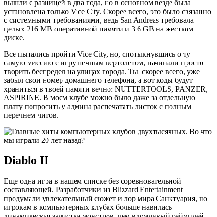
вышли с разницей в два года, но в основном везде была
установлена только Vice City. Скорее всего, это было связанно
с системными требованиями, ведь San Andreas требовала
целых 216 MB оперативной памяти и 3.6 GB на жестком
диске.
Все пытались пройти Vice City, но, спотыкнувшись о ту
самую миссию с игрушечным вертолетом, начинали просто
творить беспредел на улицах города. Ты, скорее всего, уже
забыл свой номер домашнего телефона, а вот коды будут
храниться в твоей памяти вечно: NUTTERTOOLS, PANZER,
ASPIRINE. В моем клубе можно было даже за отдельную
плату попросить у админа распечатать листок с полным
перечнем читов.
Diablo II
Еще одна игра в нашем списке без соревновательной
составляющей. Разработчики из Blizzard Entertainment
продумали увлекательный сюжет и лор мира Санктуария, но
игрокам в компьютерных клубах больше навилась
динамическая зачистка монстров, чем вдумчивый геймплей.