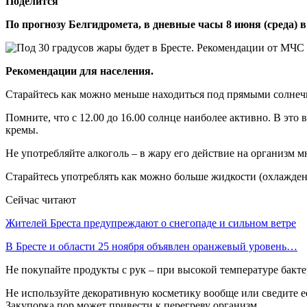
Поделится
По прогнозу Белгидромета, в дневные часы 8 июня (среда) 
Рекомендации для населения.
Старайтесь как можно меньше находиться под прямыми солнеч
Помните, что с 12.00 до 16.00 солнце наиболее активно. В эт
кремы.
Не употребляйте алкоголь – в жару его действие на организм 
Старайтесь употреблять как можно больше жидкости (охлажденн
Сейчас читают
Жителей Бреста предупреждают о снегопаде и сильном ветре
В Бресте и области 25 ноября объявлен оранжевый уровень…
Не покупайте продукты с рук – при высокой температуре бакт
Не используйте декоративную косметику вообще или сведите е
Закупорка пор может привести к перегреву организм.