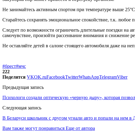
Не занимайтесь активным спортом при температуре выше 25°С
Старайтесь сохранять эмоциональное спокойствие, т.к. любое 
Следует по возможности ограничить длительные поездки на авт
самочувствие, произойти рассеивание внимания и снижение р
Не оставляйте детей в салоне стоящего автомобиля даже на н
#брест
#мчс
222
Поделится
VK
OK.ru
Facebook
Twitter
WhatsApp
Telegram
Viber
Предыдущая запись
Психологи создали оптическую «черную дыру», которая позво
Следующая запись
В Беларуси школьник с другом угнали авто и попали на нем в
Вам также могут понравиться
Еще от автора