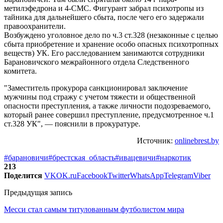
метилэфедрона и 4-СМС. Фигурант забрал психотропы из
тайника для дальнейшего сбыта, после чего его задержали
правоохранители.
Возбуждено уголовное дело по ч.3 ст.328 (незаконные с целью
сбыта приобретение и хранение особо опасных психотропных
веществ) УК. Его расследованием занимаются сотрудники
Барановичского межрайонного отдела Следственного
комитета.
"Заместитель прокурора санкционировал заключение
мужчины под стражу с учетом тяжести и общественной
опасности преступления, а также личности подозреваемого,
который ранее совершил преступление, предусмотренное ч.1
ст.328 УК", — пояснили в прокуратуре.
Источник:
onlinebrest.by
#барановичи
#брестская_область
#ивацевичи
#наркотик
213
Поделится
VK
OK.ru
Facebook
Twitter
WhatsApp
Telegram
Viber
Предыдущая запись
Месси стал самым титулованным футболистом мира