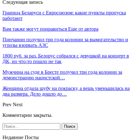
Следующая запись
Граница Беларуси с Евросоюзом: какие пункты пропуска
работают
Вам также могут понравиться
Еще от автора
Пинчанин получил три года колонии за вымогательство и
угрозы взорвать АЗС
1800 руб. за раз. Белорус собрался с девушкой на концерт в
ДК, но что-то пошло не так
Мужчина на суде в Бресте получил три года колонии за
демонстрацию нацистской…
Женщина отдала шубу на покраску, а вещь уменьшилась на
два размера. Дело дошло до…
Prev
Next
Комментарии закрыты.
Недавние Посты