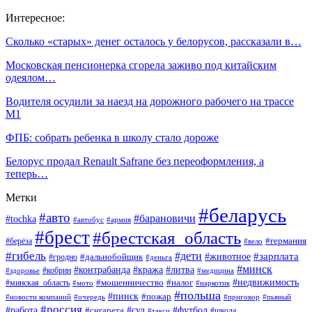
Интересное:
Сколько «старых» денег осталось у белорусов, рассказали в…
Московская пенсионерка сгорела заживо под китайским
одеялом…
Водителя осудили за наезд на дорожного рабочего на трассе
М1
ФПБ: собрать ребенка в школу стало дороже
Белорус продал Renault Safrane без переоформления, а
теперь…
Метки
#беларусь
#авто
#барановичи
#tochka
#автобус
#армия
#брест
#брестская_область
#германия
#берёза
#вело
#гибель
#дети
#животное
#зарплата
#дальнобойщик
#гродно
#деньга
#минск
#контрабанда
#кража
#литва
#кобрин
#здоровье
#медицина
#мошенничество
#налог
#недвижимость
#минская_область
#мото
#наркотик
#польша
#пинск
#пожар
#новости компаний
#приговор
#пьяный
#очередь
#россия
#футбол
#работа
#суд
#сигарета
#школа
#такси