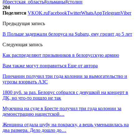
#брестская_область
#ольманы
#столин
204
Поделится
VK
OK.ru
Facebook
Twitter
WhatsApp
Telegram
Viber
Предыдущая запись
В Польше задержали белоруса на Subaru, ему грозит до 5 лет
Следующая запись
Как распределяют призывников в белорусскую армию
Вам также могут понравиться
Еще от автора
Пинчанин получил три года колонии за вымогательство и
угрозы взорвать АЗС
1800 руб. за раз. Белорус собрался с девушкой на концерт в
ДК, но что-то пошло не так
Мужчина на суде в Бресте получил три года колонии за
демонстрацию нацистской…
Женщина отдала шубу на покраску, а вещь уменьшилась на
два размера. Дело дошло до…