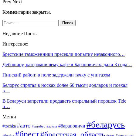
Prev
Next
Комментарии закрыты.
Недавние Посты
Интересное:
Брестские таможенники пресекли попытку незаконного…
Дебоширу, разгромившему кафе в Барановичах, дали 3 года…
Пинский район: в поле задержали тачку с унитазом
Белорус спрятал в носках более 60 тысяч долларов и поехал
в…
В Беларуси запретили продавать стиральный порошок Tide
и…
Метки
#беларусь
#авто
#барановичи
#tochka
#автобус
#армия
#брест
#брестская_область
#германия
#берёза
#вело