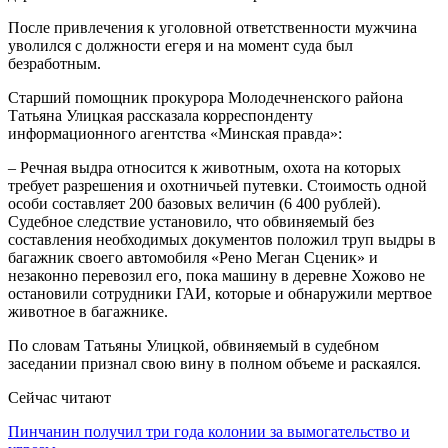
После привлечения к уголовной ответственности мужчина
уволился с должности егеря и на момент суда был
безработным.
Старший помощник прокурора Молодечненского района
Татьяна Улицкая рассказала корреспонденту
информационного агентства «Минская правда»:
– Речная выдра относится к животным, охота на которых
требует разрешения и охотничьей путевки. Стоимость одной
особи составляет 200 базовых величин (6 400 рублей).
Судебное следствие установило, что обвиняемый без
составления необходимых документов положил труп выдры в
багажник своего автомобиля «Рено Меган Сценик» и
незаконно перевозил его, пока машину в деревне Хожово не
остановили сотрудники ГАИ, которые и обнаружили мертвое
животное в багажнике.
По словам Татьяны Улицкой, обвиняемый в судебном
заседании признал свою вину в полном объеме и раскаялся.
Сейчас читают
Пинчанин получил три года колонии за вымогательство и