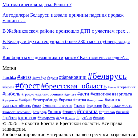
Математическая задача. Решите?
Автодилеры Беларуси назвали причины падения продаж
машин в…
В Жабинковском районе произошло ДТП с участием трех…
В Беларуси бухгалтер украла более 230 тысяч рублей, войдя
в…
Как бороться с домашним тираном? Как помочь соседке?…
Метки
#беларусь
#авто
#барановичи
#tochka
#автобус
#армия
#брест
#брестская_область
#германия
#берёза
#вело
#гибель
#дети
#животное
#зарплата
#дальнобойщик
#гродно
#деньга
#минск
#контрабанда
#кража
#литва
#кобрин
#здоровье
#медицина
#мошенничество
#налог
#недвижимость
#минская_область
#мото
#наркотик
#польша
#пинск
#пожар
#новости компаний
#приговор
#пьяный
#очередь
#россия
#футбол
#работа
#суд
#сигарета
#школа
#такси
© 2026 - Новости Бреста и Брестской области. Все права
защищены.
Любое копирование материалов с нашего ресурса разрешается