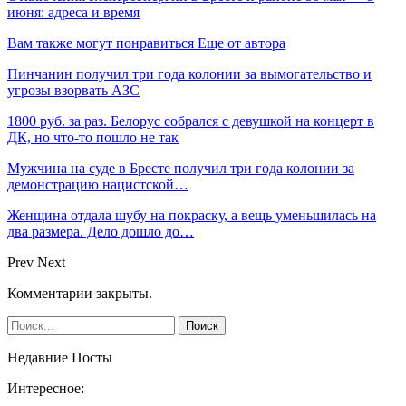
июня: адреса и время
Вам также могут понравиться
Еще от автора
Пинчанин получил три года колонии за вымогательство и
угрозы взорвать АЗС
1800 руб. за раз. Белорус собрался с девушкой на концерт в
ДК, но что-то пошло не так
Мужчина на суде в Бресте получил три года колонии за
демонстрацию нацистской…
Женщина отдала шубу на покраску, а вещь уменьшилась на
два размера. Дело дошло до…
Prev
Next
Комментарии закрыты.
Недавние Посты
Интересное: