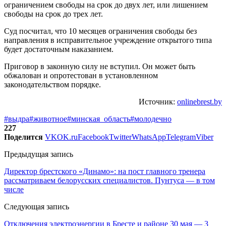
ограничением свободы на срок до двух лет, или лишением
свободы на срок до трех лет.
Суд посчитал, что 10 месяцев ограничения свободы без
направления в исправительное учреждение открытого типа
будет достаточным наказанием.
Приговор в законную силу не вступил. Он может быть
обжалован и опротестован в установленном
законодательством порядке.
Источник:
onlinebrest.by
#выдра
#животное
#минская_область
#молодечно
227
Поделится
VK
OK.ru
Facebook
Twitter
WhatsApp
Telegram
Viber
Предыдущая запись
Директор брестского «Динамо»: на пост главного тренера
рассматриваем белорусских специалистов. Пунтуса — в том
числе
Следующая запись
Отключения электроэнергии в Бресте и районе 30 мая — 3